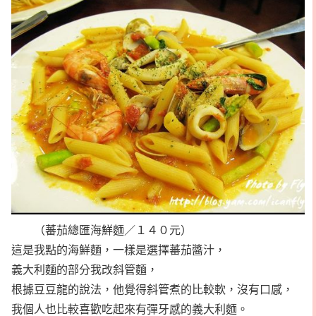
（蕃茄總匯海鮮麵／１４０元）
這是我點的海鮮麵，一樣是選擇蕃茄醬汁，
義大利麵的部分我改斜管麵，
根據豆豆龍的說法，他覺得斜管煮的比較軟，沒有口感，
我個人也比較喜歡吃起來有彈牙感的義大利麵。