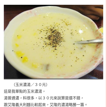
（玉米濃湯／３０元）
這是我單點的玉米濃湯，
湯普通濃，料很多，以３０元來說算是還不錯，
跟艾隆義大利麵比較起來，艾隆的濃湯略勝一籌。