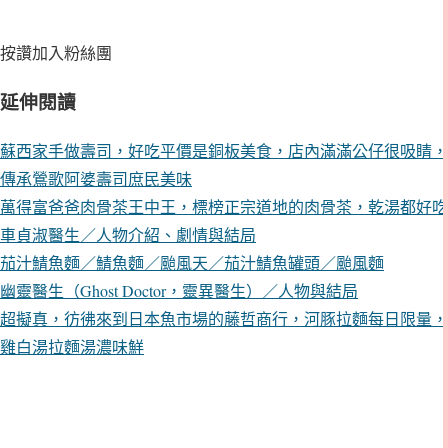
按讚加入粉絲團
延伸閱讀
蘇西家手做壽司，好吃平價是銅板美食，店內滿滿公仔很吸睛，
傳承鶯歌阿婆壽司庶民美味
萬得富爸爸肉骨茶王中王，標榜正宗道地的肉骨茶，乾湯都好吃
車貞淑醫生／人物介紹、劇情與結局
茄汁鯖魚麵／鯖魚麵／颱風天／茄汁鯖魚罐頭／颱風麵
幽靈醫生（Ghost Doctor，靈異醫生）／人物與結局
超擬真，彷彿來到日本魚市場的藤哲商行，河豚拉麵每日限量，
雞白湯拉麵湯濃味鮮