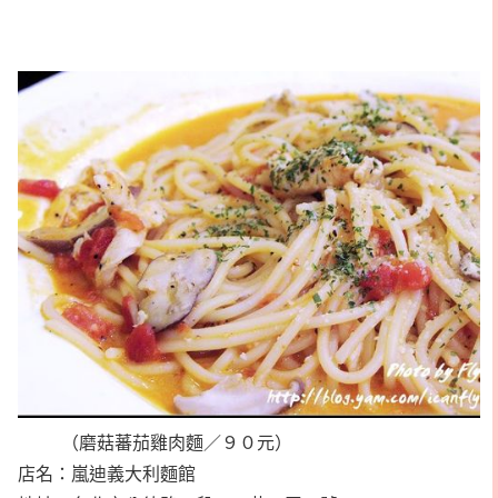
（磨菇蕃茄雞肉麵／９０元）
店名：嵐迪義大利麵館