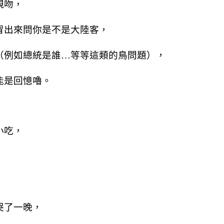
親吻，
冒出來問你是不是大陸客，
（例如總統是誰…等等這類的鳥問題），
能是回憶嚕。
小吃，
哭了一晚，