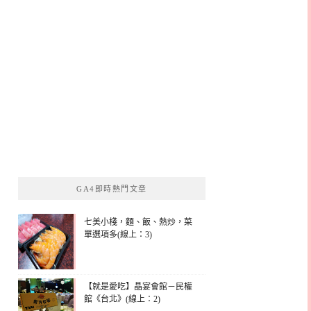
GA4即時熱門文章
七美小棧，麵、飯、熱炒，菜
單選項多(線上：3)
【就是愛吃】晶宴會館－民權
館《台北》(線上：2)