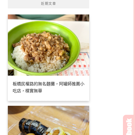
近期文章
板橋民權路的無名麵攤，阿罐師推薦小
吃店，樸實無華