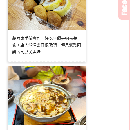
蘇西家手做壽司，好吃平價是銅板美
食，店內滿滿公仔很吸睛，傳承鶯歌阿
婆壽司庶民美味