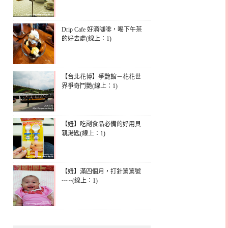
Drip Cafe 好滴咖啡，喝下午茶
的好去處(線上：1)
【台北花博】爭艷館－花花世
界爭奇鬥艷(線上：1)
【妞】吃副食品必備的好用貝
親湯匙(線上：1)
【妞】滿四個月，打針罵罵號
~~~(線上：1)