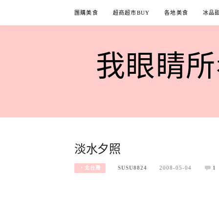
Skip
團購美食
超商超市BUY
各地美食
冰品
to
content
我眼睛所看
淡水夕照
SUSU8824
2008-05-04
1
‧北台灣