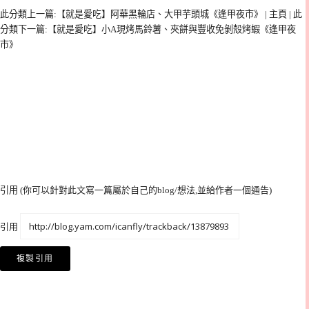
此分類上一篇:【就是愛吃】阿華黑輪店、大甲芋頭城《逢甲夜市》
|
主頁
|
此
分類下一篇:【就是愛吃】小A現烤馬鈴薯、夾餅與豐收免剝殼烤蝦《逢甲夜
市》
引用
(你可以針對此文寫一篇屬於自己的blog/想法,並給作者一個通告
)
引用