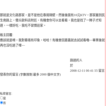
那就是文化路那家，是不是他在春捲隔壁，然後後面有10元KTV，那家搬到民
生南路上，傻瓜飲料店附近，有機會你可以去看看，我也是找了一陣子才知
道，一樣好吃，我吃不習慣這家。
板主回覆
:
應該就是唷，我對春捲有印象，哈哈！有機會回嘉義就去試試看嚕~~畢業後就
再也沒吃過了哩~~
路過的人
於
2008-12-11 00:41:55 留言
|
發表你的留言
(字數限制 最多 2000 個中文字
)
私密留言
:
是
否