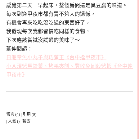
感覺第二天一早起床，整個房間還是臭豆腐的味道。
每次到逢甲夜市都有胃不夠大的遺憾，
有機會再來吃吃沒吃過的東西好了，
我發現每次我都習慣吃同樣的食物，
下次應該嘗試沒試過的美味了～
延伸閱讀：
日船章魚小丸子與巧蕉王《台中逢甲夜市》
小Ａ現烤馬鈴薯、烤鴨夾餅、豐收免剝殼烤蝦《台中逢
甲夜市》
留言
(4)
|
引用
(0)
| 人氣
(
) |
轉寄