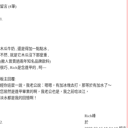
留言
(4筆
)
1.
木瓜牛奶 , 還是得加一點點水 ,
不然 , 就是它木瓜沒下那麼重 ,
(敝人曾賣過兩年知名品牌飲料)
很巧 , Rich是念逢甲的 , 呵~~
板主回覆
:
經你這麼一說，我老公說：嗯嗯，有加冰塊去打，那等於有加水了～
您居然是逢甲畢業的啊，我老公也是，我之前唸淡江，
淡水都是我的回憶啊！
Rich峰
2.
於