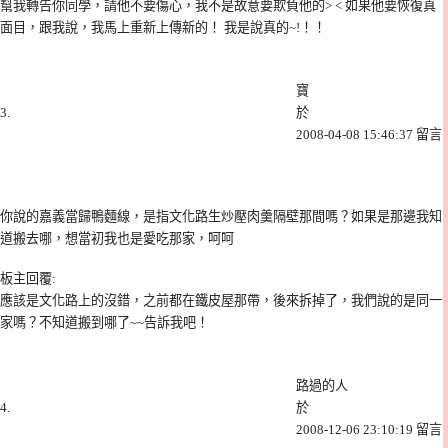
幫我轉告你同學，請他不要傷心，我不是故意要欺負他的> < 如果他要恢復真
面目，跟我說，我馬上重新上傳新的！ 我是說真的~!！！
寶
3.
於
2008-04-08 15:46:37 留言
|
你說的嘉義當歸鴨麵線，是指文化路生炒壓肉羹隔壁那間嗎？如果是那邊我知
道搬去哪，想當初我也是愛吃那家，呵呵
板主回覆
:
應該是文化路上的沒錯，之前都在鐵皮屋那帶，後來拆掉了，我們說的是同一
家嗎？不知道搬到哪了~~告訴我吧！
路過的人
4.
於
2008-12-06 23:10:19 留言
|