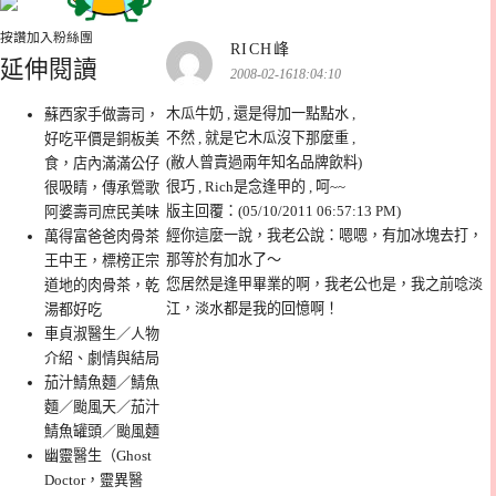
按讚加入粉絲團
表
RICH峰
延伸閱讀
示:
2008-02-1618:04:10
木瓜牛奶 , 還是得加一點點水 ,
蘇西家手做壽司，
不然 , 就是它木瓜沒下那麼重 ,
好吃平價是銅板美
(敝人曾賣過兩年知名品牌飲料)
食，店內滿滿公仔
很巧 , Rich是念逢甲的 , 呵~~
很吸睛，傳承鶯歌
版主回覆：(05/10/2011 06:57:13 PM)
阿婆壽司庶民美味
經你這麼一說，我老公說：嗯嗯，有加冰塊去打，
萬得富爸爸肉骨茶
那等於有加水了～
王中王，標榜正宗
您居然是逢甲畢業的啊，我老公也是，我之前唸淡
道地的肉骨茶，乾
江，淡水都是我的回憶啊！
湯都好吃
車貞淑醫生／人物
介紹、劇情與結局
茄汁鯖魚麵／鯖魚
麵／颱風天／茄汁
鯖魚罐頭／颱風麵
幽靈醫生（Ghost
Doctor，靈異醫