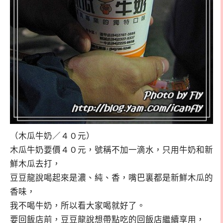
（木瓜牛奶／４０元）
木瓜牛奶要價４０元，號稱不加一滴水，只用牛奶和新
鮮木瓜去打，
豆豆龍說喝起來是濃、純、香，嘴巴裏都是新鮮木瓜的
香味，
我不喝牛奶，所以看大家喝就好了。
要回飯店前，豆豆龍說想帶點吃的回飯店繼續享用，