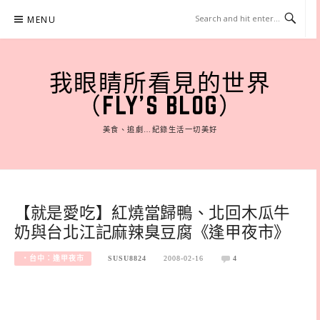
Skip
MENU
to
content
我眼睛所看見的世界
（FLY'S BLOG）
美食、追劇…紀錄生活一切美好
【就是愛吃】紅燒當歸鴨、北回木瓜牛
奶與台北江記麻辣臭豆腐《逢甲夜市》
‧台中：逢甲夜市
SUSU8824
2008-02-16
4