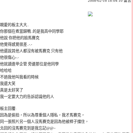
2008-02-16 18:04:10 留言
|
親愛的板主大大..
你那個在煮當歸鴨..的是我高中同學耶
他說 你把他的臉馬賽克
他覺得感覺很差..-.-
他還說其他人都沒有被馬賽克 只有他
他很傷心-.-
他就讀逢甲企管 旁邊那位是他同學
哈哈哈
不過我他叫我看的時候
我還大笑
真是太好笑了
我一定要大力的告訴認識他的人
板主回覆
:
因為是偷拍，所以為尊重個人隱私，我才馬賽克，
同一張照片另一個人沒馬賽克是因為他被桿子擋住，
北回的沒馬賽克到是我忘記@@~