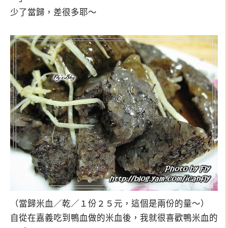
少了當歸，差很多耶～
（當歸米血／乾／１份２５元，這個是兩份的量～）
自從在嘉義吃到鴨血做的米血後，我就很喜歡鴨米血的