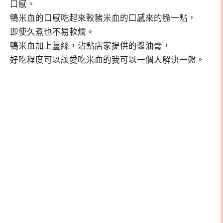
口感。
鴨米血的口感吃起來較豬米血的口感來的脆一點，
即使久煮也不易軟爛。
鴨米血加上薑絲，沾點店家提供的醬油膏，
好吃程度可以讓愛吃米血的我可以一個人解決一盤。