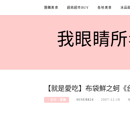
Skip
團購美食
超商超市BUY
各地美食
冰品
to
content
我眼睛所看
【就是愛吃】布袋鮮之蚵《
SUSU8824
2007-12-18
‧台北、基隆