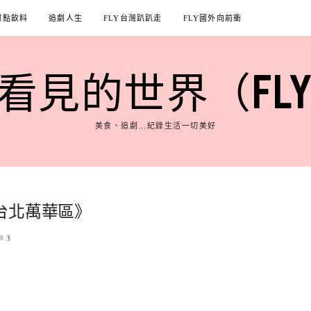
甜點飲料
追劇人生
FLY台灣趴趴走
FLY國外向前衝
見的世界（FLY'S
美食、追劇…紀錄生活一切美好
台北萬華區》
3