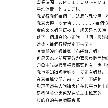
營業時間：ＡＭ１１：００～ＰＭ８
平均消費：約５０元以上
我覺得我們這個「非法暴飲暴食團」
我寫太慢，吃太快…………..，這個
會約來吃蚵仔逛夜市，起因是某天晚
傳了一個訊息給小正說：「啊，我好想
然後，這個行程就定下來了。
其實我沒吃過這家「布袋鮮之蚵」，
但是因為之前豆豆龍帶著我東跑西跑
印象中光復橋靠板橋那頭也有一家「
我也不知道哪家好吃，反正有蚵就走
在寫這篇食記之前，查了一下網路，
發現居然有人說這家位在和平東路上
是香港美食家蔡瀾在雜誌上推薦的，
真的真的有這麼厲害嗎？