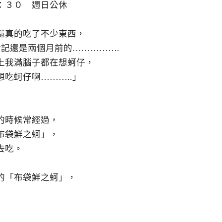
：３０ 週日公休
還真的吃了不少東西，
食記還是兩個月前的…………….
上我滿腦子都在想蚵仔，
吃蚵仔啊………..」
的時候常經過，
布袋鮮之蚵」，
去吃。
的「布袋鮮之蚵」，