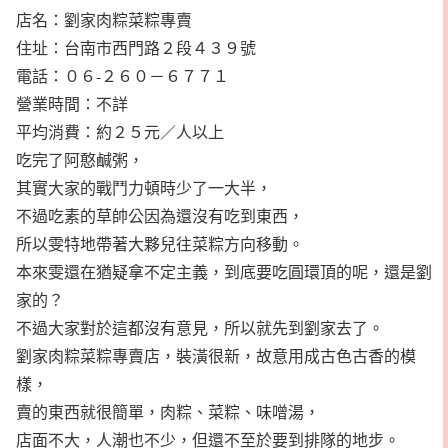
店名：劉家肉粽菜粽專賣
住址：台南市西門路２段４３９號
電話：０６-２６０－６７７１
營業時間：不詳
平均消費：約２５元／人以上
吃完了阿憨鹹粥，
其實大家的戰鬥力頓時少了一大半，
不過吃素的草帥公因為還沒有吃到東西，
所以雯特地帶著大夥兒往菜粽方向移動。
本來雯還在猶疑拿不定主義，到底要吃圓環頂的呢，還是劉
家的？
不過大家對於這都沒有意見，所以就先到劉家去了。
劉家肉粽菜粽專賣店，裝潢很新，故意用成古色古香的模
樣，
賣的東西就很簡單，肉粽、菜粽、味噌湯，
店面不大，人潮也不少，但還不至於要到排隊的地步。