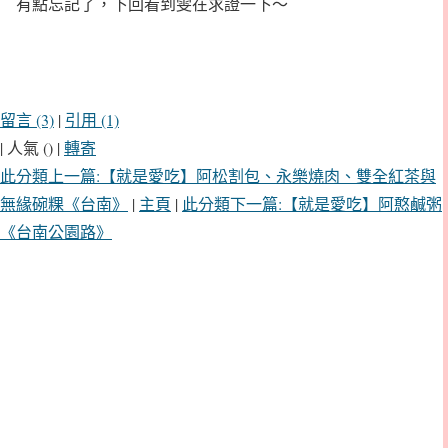
有點忘記了，下回看到雯在求證一下～
留言 (3)
|
引用 (1)
| 人氣 () |
轉寄
此分類上一篇:【就是愛吃】阿松割包、永樂燒肉、雙全紅茶與
無緣碗粿《台南》
|
主頁
|
此分類下一篇:【就是愛吃】阿憨鹹粥
《台南公園路》