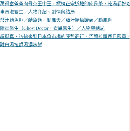
萬得富爸爸肉骨茶王中王，標榜正宗道地的肉骨茶，乾湯都好吃
車貞淑醫生／人物介紹、劇情與結局
茄汁鯖魚麵／鯖魚麵／颱風天／茄汁鯖魚罐頭／颱風麵
幽靈醫生（Ghost Doctor，靈異醫生）／人物與結局
超擬真，彷彿來到日本魚市場的藤哲商行，河豚拉麵每日限量，
雞白湯拉麵湯濃味鮮