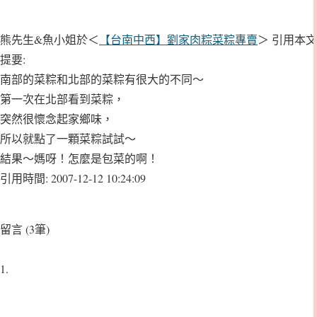
熊先生&魚小姐於＜
【台南中西】劉家肉粽菜粽專賣
＞ 引用本文
提要:
南部的菜粽和北部的菜粽有很大的不同～
第一次在北部看到菜粽，
突然很懷念起家鄉味，
所以就點了一顆菜粽試試～
結果～媽呀！怎麼是包菜的啊！
引用時間:
2007-12-12 10:24:09
留言 (3筆)
1.