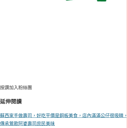
按讚加入粉絲團
延伸閱讀
蘇西家手做壽司，好吃平價是銅板美食，店內滿滿公仔很吸睛，
傳承鶯歌阿婆壽司庶民美味