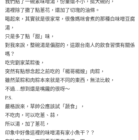
我們點了一碗素味噌湯，份量還不小，挺大碗的，
湯裡除了撒了點蔥花，還加了切塊的油條。
喝起來，其實就是很家常，很像媽咪會煮的那種白味噌豆腐
湯，
只是多了點「甜」味，
對我來說，整碗湯是偏甜的，這跟台南人的飲食習慣有關係
嗎？
吃完劉家菜粽後，
突然有點想念起之前吃的「楊哥楊嫂」肉粽，
雖然菜粽和肉粽本來就是不同的東西，無法比較，
不過…想到還是嘴饞的很呀～
P.S.
嚴格說來，草帥公應該試「蔬食」，
不吃肉，可以吃蔥、蒜，
所以湯，加了蔥花，
印象中好像這裡的味噌湯有家小魚干？？