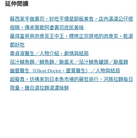
延伸閱讀
蘇西家手做壽司，好吃平價是銅板美食，店內滿滿公仔很
吸睛，傳承鶯歌阿婆壽司庶民美味
萬得富爸爸肉骨茶王中王，標榜正宗道地的肉骨茶，乾湯
都好吃
車貞淑醫生／人物介紹、劇情與結局
茄汁鯖魚麵／鯖魚麵／颱風天／茄汁鯖魚罐頭／颱風麵
幽靈醫生（Ghost Doctor，靈異醫生）／人物與結局
超擬真，彷彿來到日本魚市場的藤哲商行，河豚拉麵每日
限量，雞白湯拉麵湯濃味鮮