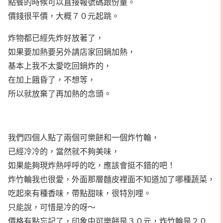
點餐的時候可以直接報號碼跟份量。
價錢很平價，大概７０元起跳。
炸物都已經先炸好放著了，
如果要加熱要另外請店家回鍋加熱，
基本上我不太愛吃回鍋炸的，
在加上餓昏了，不想等，
所以就放棄了再加熱的念頭。
我們四個人點了兩個可樂餅和一個炸竹輪，
已經冷冷的，當然就不夠美味，
如果能夠現炸熱呼呼的吃，應該會挺不錯的吧！
炸竹輪我也很愛，外面那層麵皮裡面不知道加了哪種蔬菜，
吃起來有種香味，帶點甜味，很特別哩。
只能說，可惜是冷的呀～
價格有點忘記了，印象中可樂餅是３０元，炸竹輪是２０