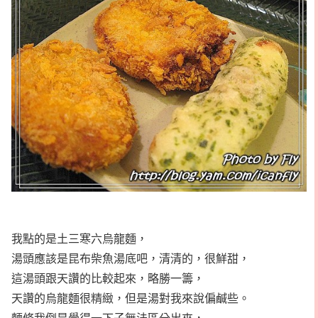
我點的是土三寒六烏龍麵，
湯頭應該是昆布柴魚湯底吧，清清的，很鮮甜，
這湯頭跟天讚的比較起來，略勝一籌，
天讚的烏龍麵很精緻，但是湯對我來說偏鹹些。
麵條我倒是覺得一下子無法區分出來，