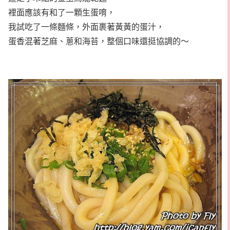
裡面應該有和了一顆生蛋唷，
我試吃了一條麵條，外面裹著黃黃的蛋汁，
蛋香混著芝麻、蔥和海苔，整個口味還挺協調的～