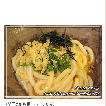
（釜玉烏龍乾麵 小 ８０元）