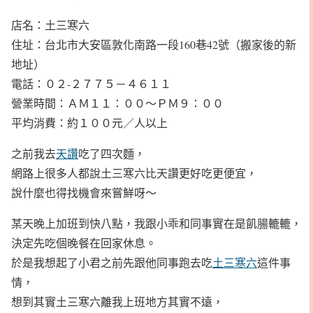
店名：土三寒六
住址：台北市大安區敦化南路一段160巷42號（搬家後的新
地址）
電話：０２-２７７５－４６１１
營業時間：ＡＭ１１：００～ＰＭ９：００
平均消費：約１００元／人以上
之前我去
天讚
吃了四次麵，
網路上很多人都說土三寒六比天讚更好吃更便宜，
說什麼也得找機會來嘗鮮呀～
某天晚上加班到快八點，我跟小乖和同事實在是飢腸轆轆，
決定先吃個晚餐在回家休息。
於是我想起了小君之前先跟他同事跑去吃
土三寒六
這件事
情，
想到其實土三寒六離我上班地方其實不遠，