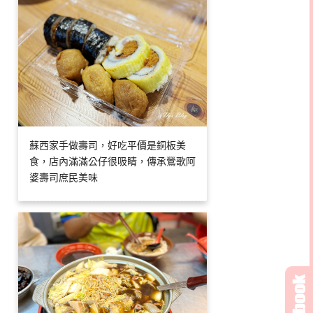
蘇西家手做壽司，好吃平價是銅板美
食，店內滿滿公仔很吸睛，傳承鶯歌阿
婆壽司庶民美味