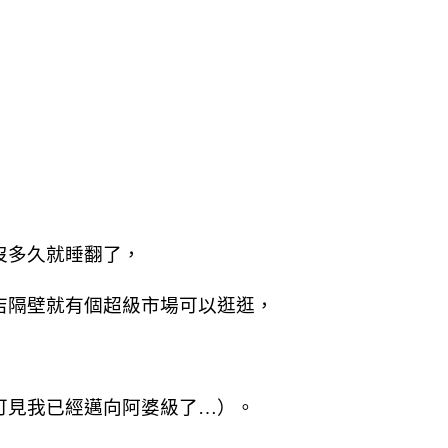
沒多久就睡翻了，
店隔壁就有個超級市場可以逛逛，
可見我已經邁向阿婆級了…）。