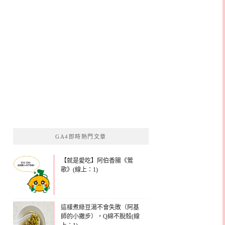
GA4即時熱門文章
【就是愛吃】阿伯香腸《鶯
歌》(線上：1)
這樣煮綠豆湯不會失敗（阿基
師的小撇步），Q綿不脫殼(線