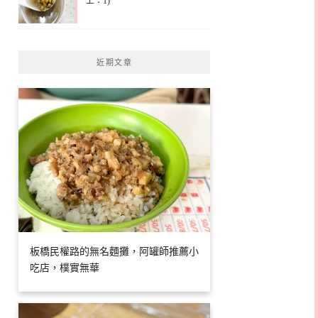
上：1)
近期文章
板橋民權路的無名麵攤，阿罐師推薦小
吃店，樸實無華