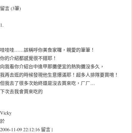
留言 (3筆)
1.
哇哇哇……該稱呼你美食家囉，親愛的筆筆！
你的介紹都感覺很不錯耶！
向我看你介紹台中逢甲那攤便宜的熱狗攤沒多久，
我再去逛的時候發現他生意爆滿耶！超多人排隊要買唷！
但我去了很多次始終還是沒去買來吃，ㄏㄏ…
下次去我會買來吃的
Vicky
於
2006-11-09 22:12:16 留言 |