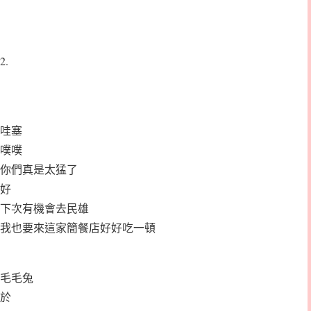
2.
哇塞
噗噗
你們真是太猛了
好
下次有機會去民雄
我也要來這家簡餐店好好吃一頓
毛毛兔
於