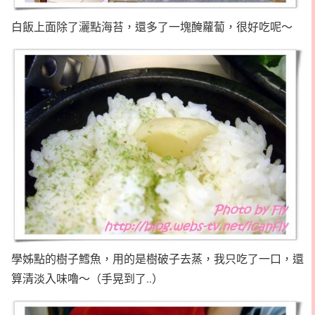
白飯上面除了灑點海苔，還多了一塊醃蘿蔔，很好吃呢～
學姊點的樹子鱈魚，用的是樹破子去蒸，我只吃了一口，還
算清淡入味嚕～（手晃到了..）