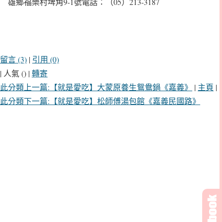
雄鄉福樂村埤角9-1號電話：（05）213-3187
留言 (3)
|
引用 (0)
| 人氣 () |
轉寄
此分類上一篇:【就是愛吃】大蒙原養生鴛鴦鍋《嘉義》
|
主頁
|
此分類下一篇:【就是愛吃】松師傅湯包館《嘉義民國路》