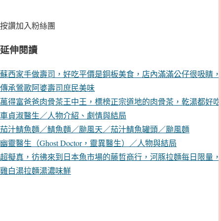
按讚加入粉絲團
延伸閱讀
蘇西家手做壽司，好吃平價是銅板美食，店內滿滿公仔很吸睛，
傳承鶯歌阿婆壽司庶民美味
萬得富爸爸肉骨茶王中王，標榜正宗道地的肉骨茶，乾湯都好吃
車貞淑醫生／人物介紹、劇情與結局
茄汁鯖魚麵／鯖魚麵／颱風天／茄汁鯖魚罐頭／颱風麵
幽靈醫生（Ghost Doctor，靈異醫生）／人物與結局
超擬真，彷彿來到日本魚市場的藤哲商行，河豚拉麵每日限量，
雞白湯拉麵湯濃味鮮