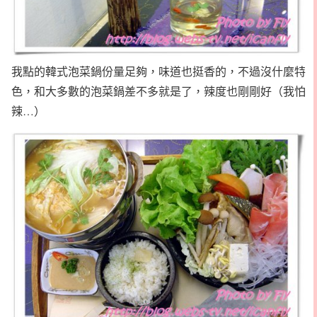
我點的韓式泡菜鍋份量足夠，味道也挺香的，不過沒什麼特
色，和大多數的泡菜鍋差不多就是了，辣度也剛剛好（我怕
辣…）