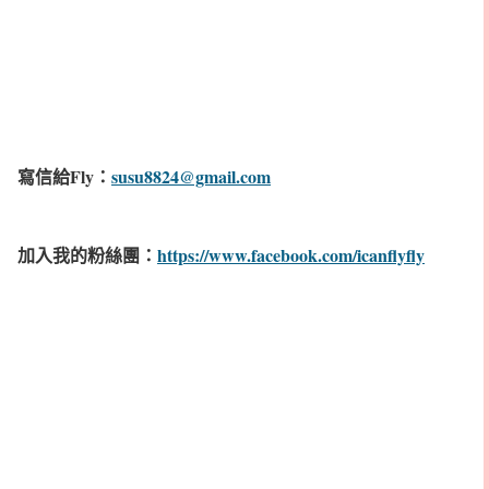
寫信給Fly：
susu8824@gmail.com
加入我的粉絲團：
https://www.facebook.com/icanflyfly