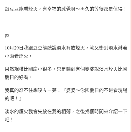
跟豆豆龍看煙火，有幸福的感覺呀～再久的等待都是值得！
ps
10月29日我跟豆豆龍聽說淡水有放煙火，就又衝到淡水淋著
小雨看煙火，
果然規模比國慶小很多，只是聽到有個婆婆說淡水煙火比國
慶日的好看，
我真的忍不住想噗ㄘㄧ笑：『婆婆～你國慶日的不是看現場
的吧！』
淡水的煙火我會先放在我的相簿，之後找個時間來介紹一下
吧！