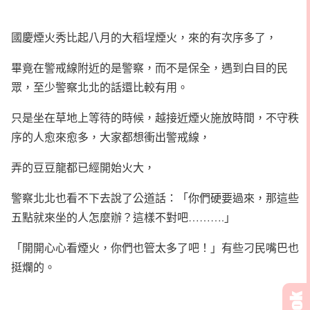
國慶煙火秀比起八月的大稻埕煙火，來的有次序多了，
畢竟在警戒線附近的是警察，而不是保全，遇到白目的民
眾，至少警察北北的話還比較有用。
只是坐在草地上等待的時候，越接近煙火施放時間，不守秩
序的人愈來愈多，大家都想衝出警戒線，
弄的豆豆龍都已經開始火大，
警察北北也看不下去說了公道話：「你們硬要過來，那這些
五點就來坐的人怎麼辦？這樣不對吧……….」
「開開心心看煙火，你們也管太多了吧！」有些刁民嘴巴也
挺爛的。