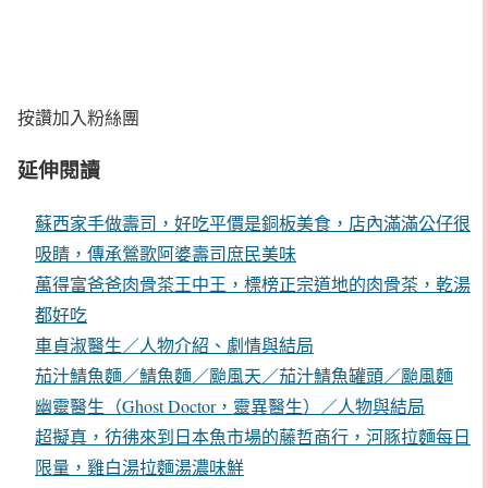
按讚加入粉絲團
延伸閱讀
蘇西家手做壽司，好吃平價是銅板美食，店內滿滿公仔很
吸睛，傳承鶯歌阿婆壽司庶民美味
萬得富爸爸肉骨茶王中王，標榜正宗道地的肉骨茶，乾湯
都好吃
車貞淑醫生／人物介紹、劇情與結局
茄汁鯖魚麵／鯖魚麵／颱風天／茄汁鯖魚罐頭／颱風麵
幽靈醫生（Ghost Doctor，靈異醫生）／人物與結局
超擬真，彷彿來到日本魚市場的藤哲商行，河豚拉麵每日
限量，雞白湯拉麵湯濃味鮮