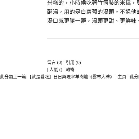
米糕的，小時候吃著竹筒裝的米糕，
酥湯，用的是白蘿蔔的湯頭。不過他
湯口感更勝一籌，湯頭更甜、更鮮味
留言
(0)
|
引用
(0)
| 人氣
(
) |
轉寄
此分類上一篇:【就是愛吃】日日興現宰羊肉爐《雲林大碑》
|
主頁
|
此分