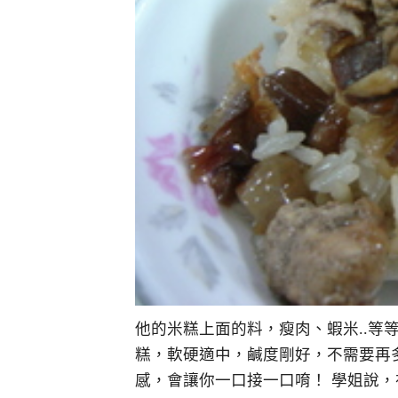
他的米糕上面的料，瘦肉、蝦米..等
糕，軟硬適中，鹹度剛好，不需要再
感，會讓你一口接一口唷！ 學姐說