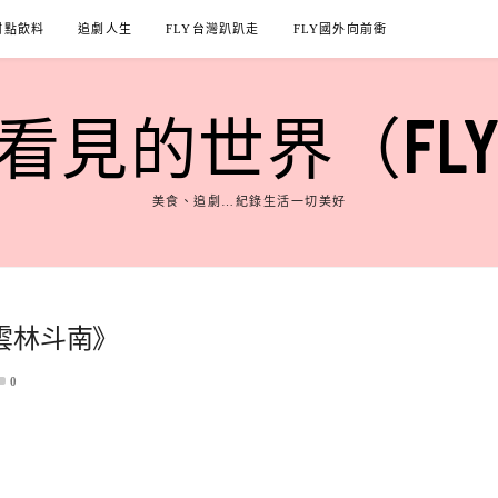
甜點飲料
追劇人生
FLY台灣趴趴走
FLY國外向前衝
見的世界（FLY'S
美食、追劇…紀錄生活一切美好
雲林斗南》
0