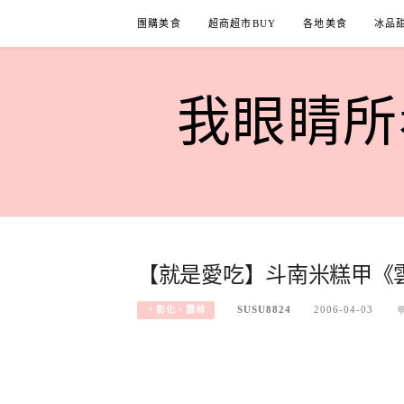
Skip
團購美食
超商超市BUY
各地美食
冰品
to
content
我眼睛所看
【就是愛吃】斗南米糕甲《
SUSU8824
2006-04-03
‧彰化、雲林