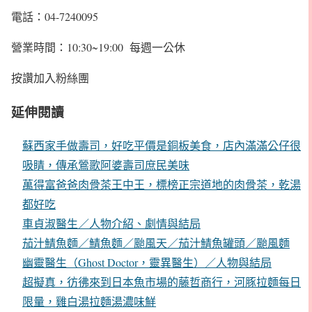
電話：04-7240095
營業時間：10:30~19:00 每週一公休
按讚加入粉絲團
延伸閱讀
蘇西家手做壽司，好吃平價是銅板美食，店內滿滿公仔很
吸睛，傳承鶯歌阿婆壽司庶民美味
萬得富爸爸肉骨茶王中王，標榜正宗道地的肉骨茶，乾湯
都好吃
車貞淑醫生／人物介紹、劇情與結局
茄汁鯖魚麵／鯖魚麵／颱風天／茄汁鯖魚罐頭／颱風麵
幽靈醫生（Ghost Doctor，靈異醫生）／人物與結局
超擬真，彷彿來到日本魚市場的藤哲商行，河豚拉麵每日
限量，雞白湯拉麵湯濃味鮮