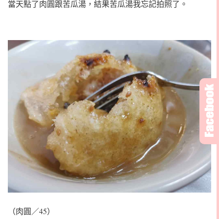
當天點了肉圓跟苦瓜湯，結果苦瓜湯我忘記拍照了。
（肉圓／45）