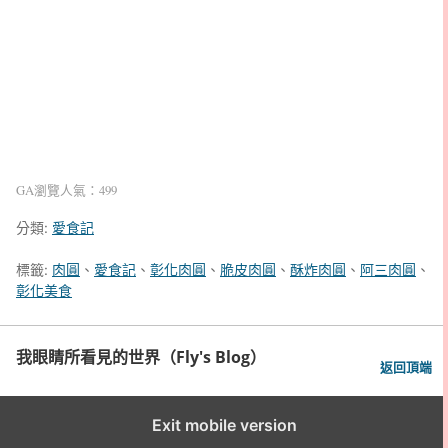
GA瀏覽人氣：499
分類:
愛食記
標籤:
肉圓
、
愛食記
、
彰化肉圓
、
脆皮肉圓
、
酥炸肉圓
、
阿三肉圓
、
彰化美食
我眼睛所看見的世界（Fly's Blog）
返回頂端
Exit mobile version