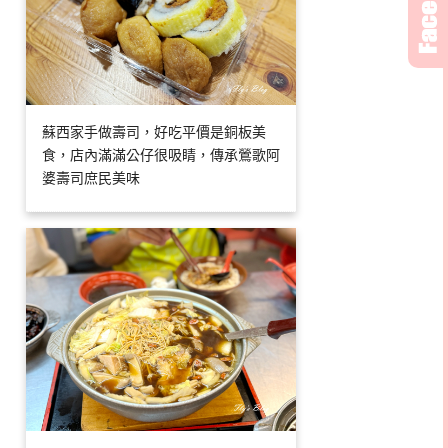
蘇西家手做壽司，好吃平價是銅板美
食，店內滿滿公仔很吸睛，傳承鶯歌阿
婆壽司庶民美味