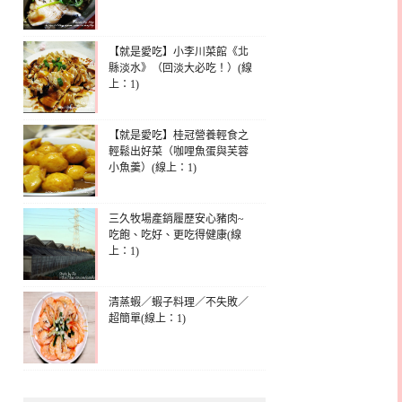
【就是愛吃】小李川菜館《北
縣淡水》（回淡大必吃！）(線
上：1)
【就是愛吃】桂冠營養輕食之
輕鬆出好菜（咖哩魚蛋與芙蓉
小魚羹）(線上：1)
三久牧場產銷履歷安心豬肉~
吃飽、吃好、更吃得健康(線
上：1)
清蒸蝦／蝦子料理／不失敗／
超簡單(線上：1)