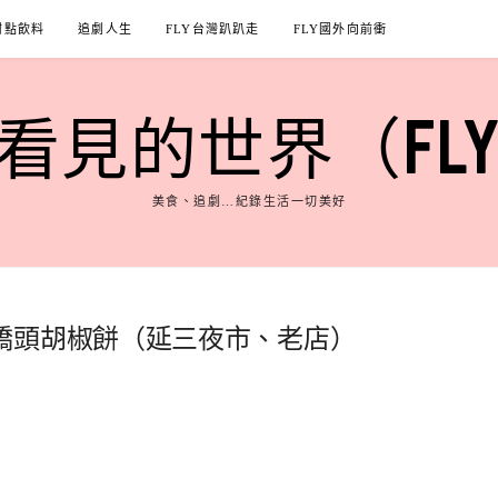
甜點飲料
追劇人生
FLY台灣趴趴走
FLY國外向前衝
見的世界（FLY'S
美食、追劇…紀錄生活一切美好
橋頭胡椒餅（延三夜市、老店）