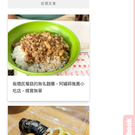
近期文章
板橋民權路的無名麵攤，阿罐師推薦小
吃店，樸實無華