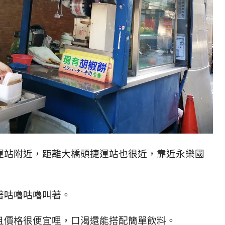
運站附近，距離大橋頭捷運站也很近，靠近永樂國
著咕嚕咕嚕叫著。
且價格很便宜哩，口渴還能搭配簡單飲料。