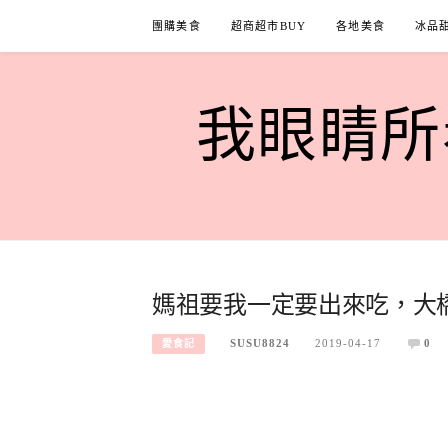
Skip
團購美食
超商超市BUY
各地美食
冰品
to
content
我眼睛所看
媽祖要我一定要出來吃，大
SUSU8824
2019-04-17
0
愛食記