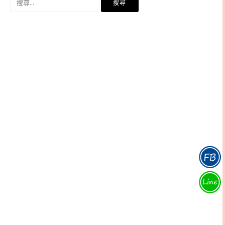
尋
關
鍵
字: