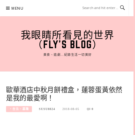
Skip
MENU
to
content
我眼睛所看見的世界
（FLY'S BLOG）
美食、追劇…紀錄生活一切美好
歐華酒店中秋月餅禮盒，蓮蓉蛋黃依然
是我的最愛啊！
‧台北、基隆
SUSU8824
2018-08-05
0