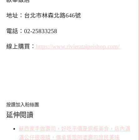
地址：台北市林森北路646號
電話：02-25833258
線上購買：
https://www.rivierataipeishop.com/
按讚加入粉絲團
延伸閱讀
蘇西家手做壽司，好吃平價是銅板美食，店內滿
滿公仔很吸睛，傳承鶯歌阿婆壽司庶民美味