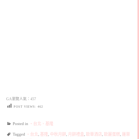
GA瀏覽人氣：457
POST VIEWS:
462
Posted in
‧台北、基隆
Tagged
‧台北
,
基隆
,
中秋月餅
,
月餅禮盒
,
歐華酒店
,
歐麗蛋糕
,
蓮蓉