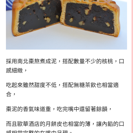
採用南北棗熬煮成泥，搭配數量不少的核桃，口
感細緻，
吃起來雖然甜度不低，搭配無糖茶飲也相當適
合，
棗泥的香氣味道重，吃完嘴中還留著餘韻，
而且歐華酒店的月餅皮也相當的薄，讓內餡的口