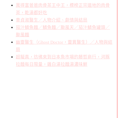
萬得富爸爸肉骨茶王中王，標榜正宗道地的肉骨
茶，乾湯都好吃
車貞淑醫生／人物介紹、劇情與結局
茄汁鯖魚麵／鯖魚麵／颱風天／茄汁鯖魚罐頭／
颱風麵
幽靈醫生（Ghost Doctor，靈異醫生）／人物與結
局
超擬真，彷彿來到日本魚市場的藤哲商行，河豚
拉麵每日限量，雞白湯拉麵湯濃味鮮