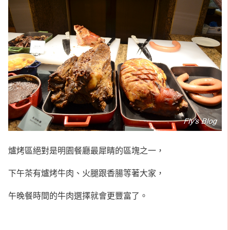
爐烤區絕對是明園餐廳最犀睛的區塊之一，
下午茶有爐烤牛肉、火腿跟香腸等著大家，
午晚餐時間的牛肉選擇就會更豐富了。