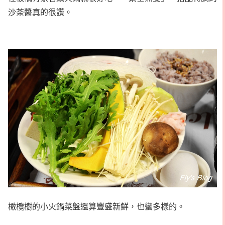
沙茶醬真的很讚。
橄欖樹的小火鍋菜盤還算豐盛新鮮，也蠻多樣的。