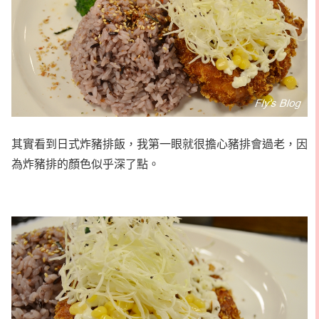
其實看到日式炸豬排飯，我第一眼就很擔心豬排會過老，因
為炸豬排的顏色似乎深了點。