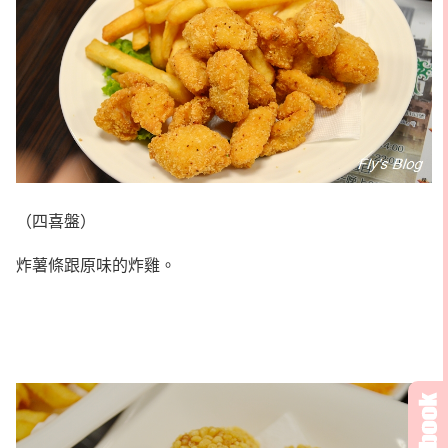
（四喜盤）
炸薯條跟原味的炸雞。