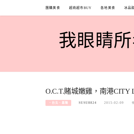
Skip
團購美食
超商超市BUY
各地美食
冰品
to
content
我眼睛所看
O.C.T.賭城嫩雞，南港CITY
SUSU8824
2015-02-09
‧台北、基隆