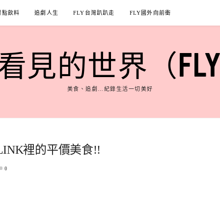
甜點飲料
追劇人生
FLY台灣趴趴走
FLY國外向前衝
見的世界（FLY'S
美食、追劇…紀錄生活一切美好
 LINK裡的平價美食!!
0