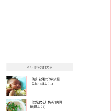
GA4即時熱門文章
【妞】被詛咒的黃衣服
（25d）(線上：1)
【就是愛吃】橫溪Q肉圓－三
峽(線上：1)