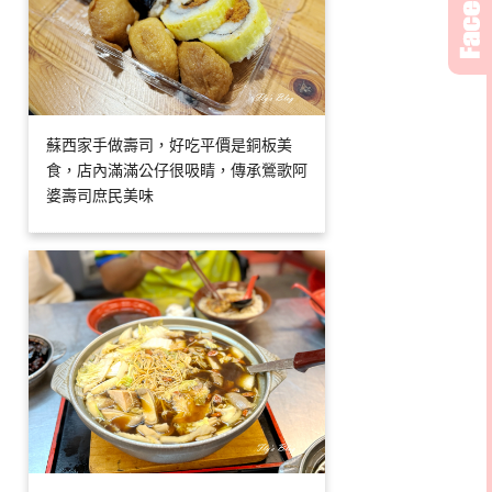
蘇西家手做壽司，好吃平價是銅板美
食，店內滿滿公仔很吸睛，傳承鶯歌阿
婆壽司庶民美味