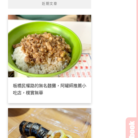
近期文章
板橋民權路的無名麵攤，阿罐師推薦小
吃店，樸實無華