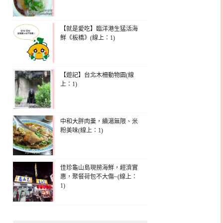
【就是愛吃】臨洋港生猛活海
鮮《板橋》(線上：1)
【遊記】台北木柵動物園(線
上：1)
中和大胖肉羹，續湯無限、米
粉美味(線上：1)
佳珍龜山島現撈海鮮，經濟實
惠，聚餐荷包不大傷~(線上：
1)