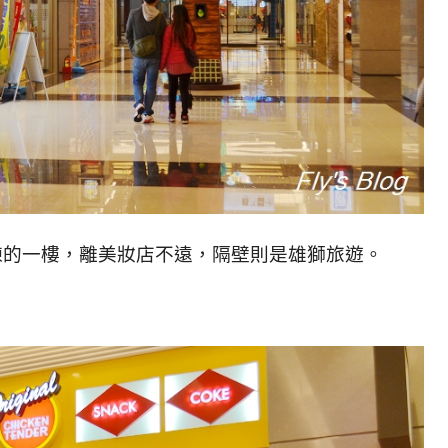
2棟的一樓，離美妝店不遠，隔壁則是雄獅旅遊。