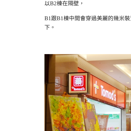
以B2棟在隔壁，
B1跟B1棟中間會穿過美麗的幾米
下。