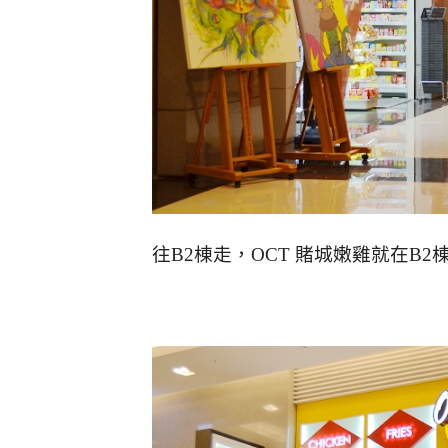
往B2棟走，OCT 賭城嫩雞就在B