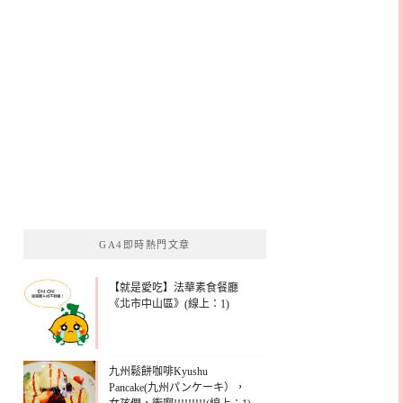
GA4即時熱門文章
【就是愛吃】法華素食餐廳
《北市中山區》(線上：1)
九州鬆餅咖啡Kyushu
Pancake(九州パンケーキ），