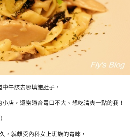
道中午該去哪填飽肚子，
的小店，還蠻適合胃口不大、想吃清爽一點的我！
!）
有太久，就頗受內科女上班族的青睞，