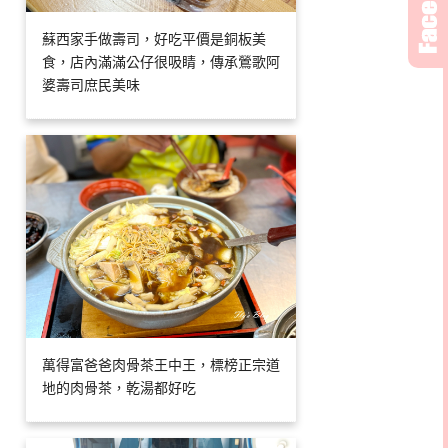
蘇西家手做壽司，好吃平價是銅板美
食，店內滿滿公仔很吸睛，傳承鶯歌阿
婆壽司庶民美味
萬得富爸爸肉骨茶王中王，標榜正宗道
地的肉骨茶，乾湯都好吃