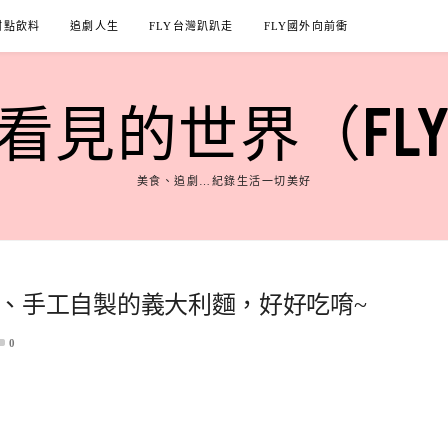
甜點飲料
追劇人生
FLY台灣趴趴走
FLY國外向前衝
見的世界（FLY'S
美食、追劇…紀錄生活一切美好
的暖沙拉、手工自製的義大利麵，好好吃唷~
0