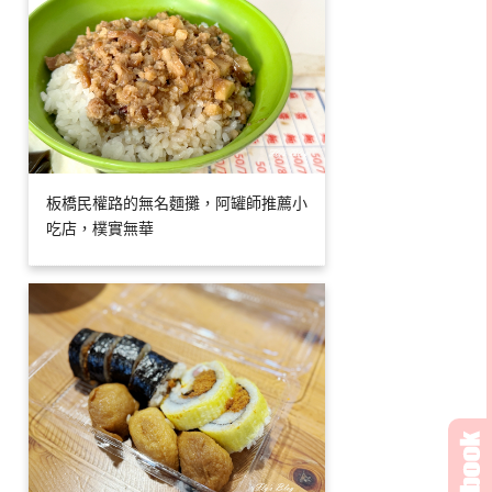
板橋民權路的無名麵攤，阿罐師推薦小
吃店，樸實無華