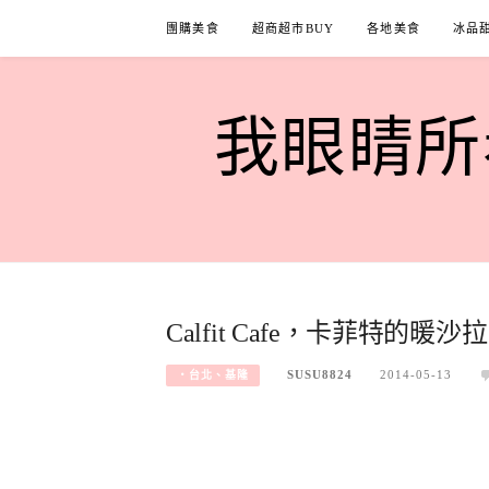
Skip
團購美食
超商超市BUY
各地美食
冰品
to
content
我眼睛所看
Calfit Cafe，卡菲特
SUSU8824
2014-05-13
‧台北、基隆