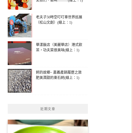
女孩們，衝啊!!!!!!!!!(線上：1)
老夫子50時空叮叮車世界巡展
（松山文創）(線上：1)
華漾飯店（美麗華店）港式飲
茶，功夫菜很美味(線上：1)
蚵的故鄉~ 嘉義產銷履歷之旅
肥美潤甜的東石蚵(線上：1)
近期文章