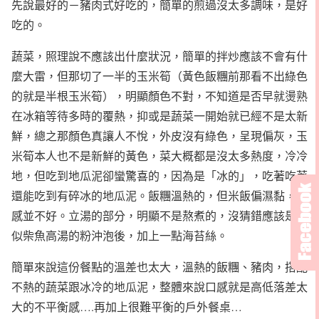
先說最好的－豬肉式好吃的，簡單的煎過沒太多調味，是好
吃的。
蔬菜，照理說不應該出什麼狀況，簡單的拌炒應該不會有什
麼大雷，但那切了一半的玉米筍（黃色飯糰前那看不出綠色
的就是半根玉米筍），明顯顏色不對，不知道是否早就燙熟
在冰箱等待多時的覆熱，抑或是蔬菜一開始就已經不是太新
鮮，總之那顏色真讓人不悅，外皮沒有綠色，呈現偏灰，玉
米筍本人也不是新鮮的黃色，菜大概都是沒太多熱度，冷冷
地，但吃到地瓜泥卻蠻驚喜的，因為是「冰的」，吃著吃著
還能吃到有碎冰的地瓜泥。飯糰溫熱的，但米飯偏濕黏，口
感並不好。立湯的部分，明顯不是熬煮的，沒猜錯應該是類
似柴魚高湯的粉沖泡後，加上一點海苔絲。
簡單來說這份餐點的溫差也太大，溫熱的飯糰、豬肉，搭配
不熱的蔬菜跟冰冷的地瓜泥，整體來說口感就是高低落差太
大的不平衡感….再加上很難平衡的戶外餐桌…