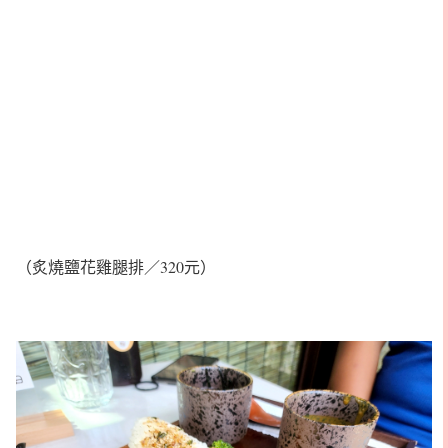
（炙燒鹽花雞腿排／320元）