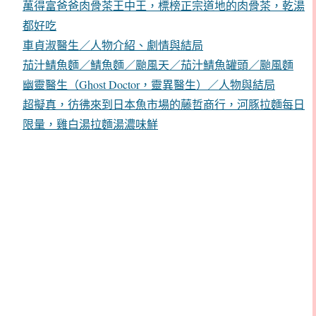
萬得富爸爸肉骨茶王中王，標榜正宗道地的肉骨茶，乾湯
都好吃
車貞淑醫生／人物介紹、劇情與結局
茄汁鯖魚麵／鯖魚麵／颱風天／茄汁鯖魚罐頭／颱風麵
幽靈醫生（Ghost Doctor，靈異醫生）／人物與結局
超擬真，彷彿來到日本魚市場的藤哲商行，河豚拉麵每日
限量，雞白湯拉麵湯濃味鮮