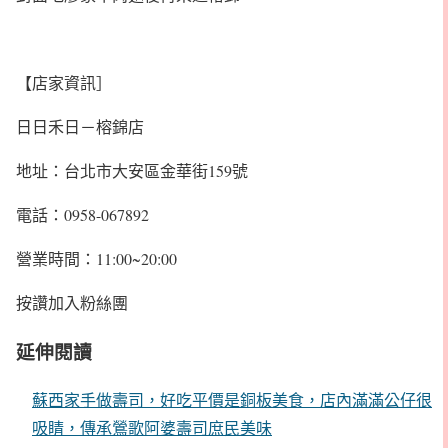
【店家資訊］
日日禾日－榕錦店
地址：台北市大安區金華街159號
電話：0958-067892
營業時間：11:00~20:00
按讚加入粉絲團
延伸閱讀
蘇西家手做壽司，好吃平價是銅板美食，店內滿滿公仔很
吸睛，傳承鶯歌阿婆壽司庶民美味