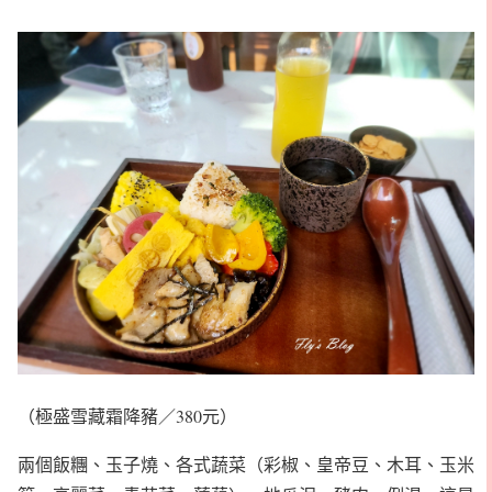
（極盛雪藏霜降豬／380元）
兩個飯糰、玉子燒、各式蔬菜（彩椒、皇帝豆、木耳、玉米