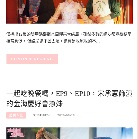
僅播出12集的雙甲路邊攤本周迎來大結局，雖然多數的網友都覺得結局
相當倉促， 但結局還不會太壞，還算是收尾收的不…
CONTINUE READING
一起吃晚餐嗎，EP9、EP10，宋承憲飾演
的金海慶好會撩妹
追劇人生
SUSU8824
2020-06-26