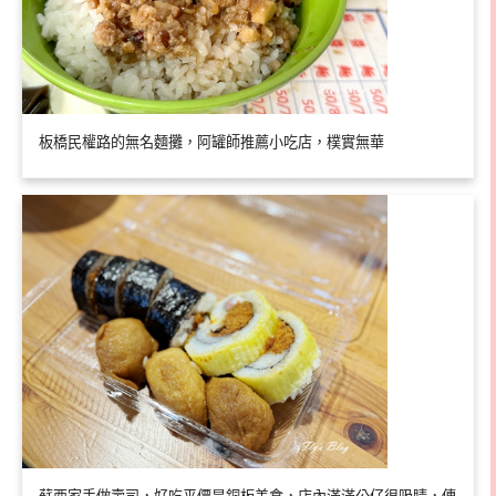
板橋民權路的無名麵攤，阿罐師推薦小吃店，樸實無華