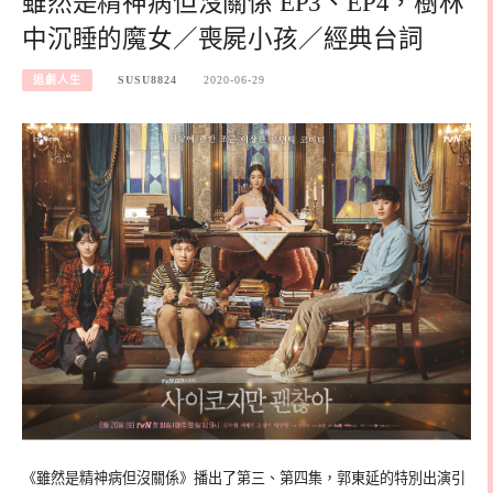
雖然是精神病但沒關係 EP3、EP4，樹林
中沉睡的魔女／喪屍小孩／經典台詞
追劇人生
SUSU8824
2020-06-29
《雖然是精神病但沒關係》播出了第三、第四集，郭東延的特別出演引