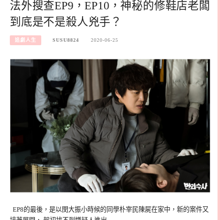
法外搜查EP9，EP10，神秘的修鞋店老闆
到底是不是殺人兇手？
追劇人生
SUSU8824
2020-06-25
EP8的最後，是以閔大振小時候的同學朴宰民陳屍在家中，新的案件又