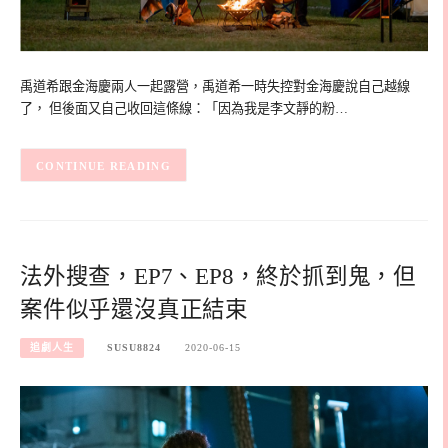
禹道希跟金海慶兩人一起露營，禹道希一時失控對金海慶說自己越線
了， 但後面又自己收回這條線：「因為我是李文靜的粉…
CONTINUE READING
法外搜查，EP7、EP8，終於抓到鬼，但
案件似乎還沒真正結束
追劇人生
SUSU8824
2020-06-15