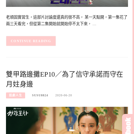
老頑固實習生，這部片討論度還真的很不高， 某一天點開，第一集花了
兩三天看完，但從第二集開始就開始停不太下來， …
CONTINUE READING
雙甲路邊攤EP10／為了信守承諾而守在
月妵身邊
追劇人生
SUSU8824
2020-06-20