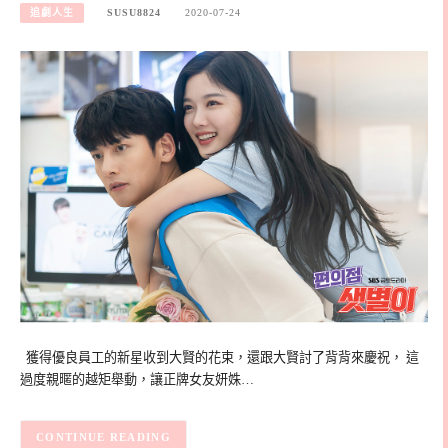
追劇人生
SUSU8824
2020-07-24
獲得優良員工的新星收到大賢的花束，還跟大賢討了背背來慶祝， 這
過度親暱的越矩舉動，讓正牌女友妍姝…
CONTINUE READING