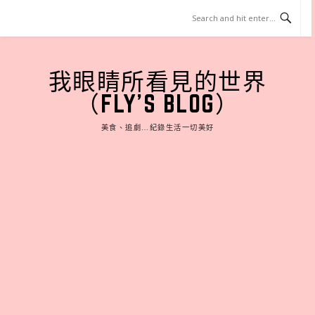
Skip
to
content
我眼睛所看見的世界
（FLY'S BLOG）
美食、追劇…紀錄生活一切美好