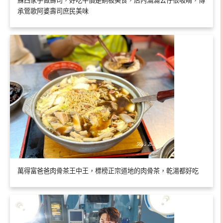
蘇西家手做壽司，好吃平價是銅板美食，店內滿滿公仔很吸睛，傳
承鶯歌阿婆壽司庶民美味
萬得富爸爸肉骨茶王中王，標榜正宗道地的肉骨茶，乾湯都好吃