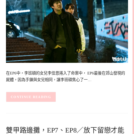
在EP6中，李班碩的女兒李佳恩捲入了命案中， EP6最後在郊山發現的
屍體，因為手鍊與女兒相同，讓李班碩焦心了一…
CONTINUE READING
雙甲路邊攤，EP7、EP8／放下留戀才能