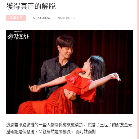
獲得真正的解脫
追劇人生
SUSU8824
2020-06-13
這週雙甲路邊攤的一些人物關係愈來愈清楚， 包含了王世子的好友金元
瀅確認是個惡鬼，父親居然是閻部長， 而月妵面對…