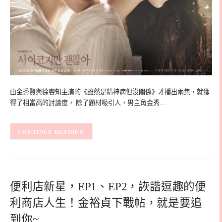
由金秀賢與徐睿知主演的《雖然是精神病但沒關係》才播出兩集，就獲
得了相當高的討論度， 除了題材吸引人，男主角金秀…
CONTINUE READING
便利店新星，EP1、EP2，詼諧逗趣的便
利商店人生！金裕貞下戰帖，就是要追
到你~