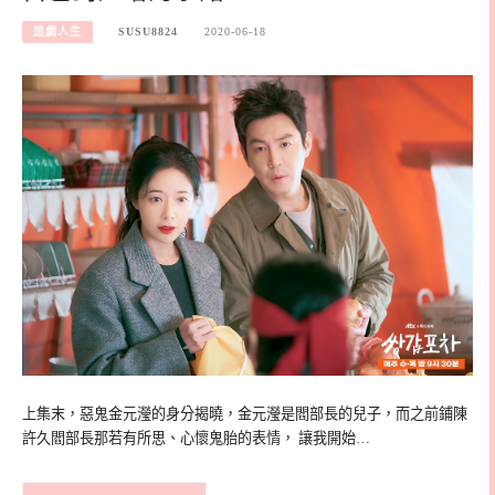
追劇人生
SUSU8824
2020-06-18
上集末，惡鬼金元瀅的身分揭曉，金元瀅是閻部長的兒子，而之前鋪陳
許久閻部長那若有所思、心懷鬼胎的表情， 讓我開始…