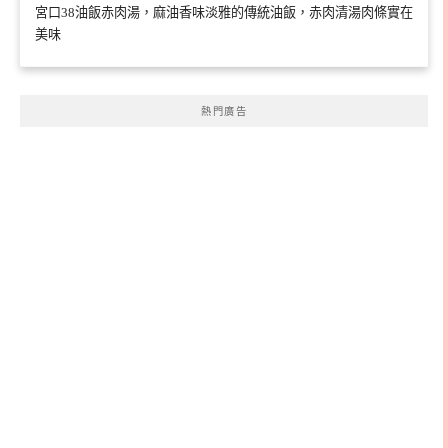
宮口38油飯赤肉湯，麻油香味淡雅的傳統油飯，赤肉清湯肉條實在
美味
熱門廣告