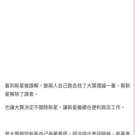
看到新星被誤解，變兩人自己跑去找了大賢理論一番，幫新
星解除了誤會，
也讓大賢決定不開除新星，讓新星繼續在便利商店工作。
當大賢抱怨新星自己吞著委屈，卻沒說出真話時候，新星表