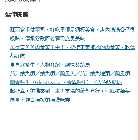
延伸閱讀
蘇西家手做壽司，好吃平價是銅板美食，店內滿滿公仔很
吸睛，傳承鶯歌阿婆壽司庶民美味
萬得富爸爸肉骨茶王中王，標榜正宗道地的肉骨茶，乾湯
都好吃
車貞淑醫生／人物介紹、劇情與結局
茄汁鯖魚麵／鯖魚麵／颱風天／茄汁鯖魚罐頭／颱風麵
幽靈醫生（Ghost Doctor，靈異醫生）／人物與結局
超擬真，彷彿來到日本魚市場的藤哲商行，河豚拉麵每日
限量，雞白湯拉麵湯濃味鮮