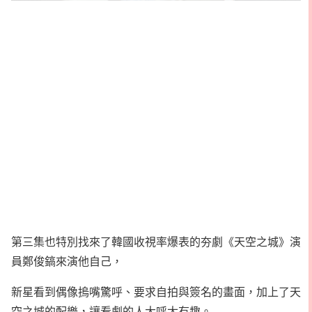
第三集也特別找來了韓國收視率爆表的夯劇《天空之城》演
員鄭俊鎬來演他自己，
新星看到偶像摀嘴驚呼、要求自拍與簽名的畫面，加上了天
空之城的配樂，讓看劇的人大呼太有趣。