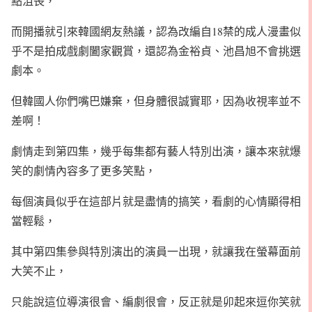
點沮喪，
而開播就引來韓國網友熱議，認為改編自18禁的成人漫畫似
乎不是拍成戲劇闔家觀賞，還認為金裕貞、池昌旭不會挑選
劇本。
但韓國人你們嘴巴嫌棄，但身體很誠實耶，因為收視率並不
差啊！
劇情走到第四集，幾乎每集都有藝人特別出演，讓本來就爆
笑的劇情內容多了更多笑點，
每個演員似乎在這部片就是盡情的搞笑，看劇的心情顯得相
當輕鬆，
其中第四集參與特別演出的演員一出現，就讓我在螢幕面前
大笑不止，
只能說這位導演很會、編劇很會，反正就是卯起來逗你笑就