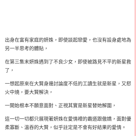
出身在富有家庭的妍姝，即使談起戀愛，也沒有設身處地為
另一半思考的體貼，
在第三集末妍姝遇到了不良少女，即使被路見不平的新星救
了，
一想起原來在大賢身邊討論度不低的工讀生就是新星，又怒
火中燒，要大賢解決，
一開始根本不願意面對、正視其實是新星替她解圍，
這一切一切都只展現著妍姝在愛情裡的霸道跟傲嬌，面對優
柔寡斷、溫吞的大賢，似乎註定是不會有好結果的愛情。