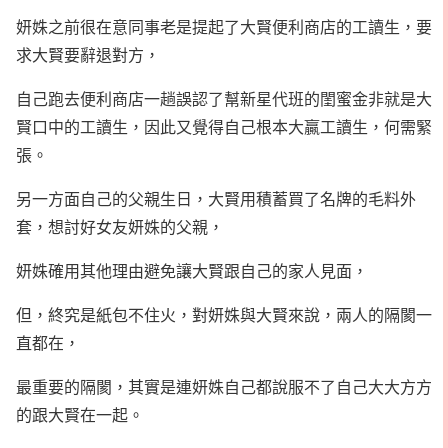
妍姝之前很在意同事老是提起了大賢便利商店的工讀生，要
求大賢要辭退對方，
自己跑去便利商店一趟誤認了幫新星代班的閨蜜金非就是大
賢口中的工讀生，因此又覺得自己根本大贏工讀生，何需緊
張。
另一方面自己的父親生日，大賢用積蓄買了名牌的毛料外
套，想討好女友妍姝的父親，
妍姝確用其他理由避免讓大賢跟自己的家人見面，
但，終究是紙包不住火，對妍姝與大賢來說，兩人的隔閡一
直都在，
最重要的隔閡，其實是連妍姝自己都說服不了自己大大方方
的跟大賢在一起。