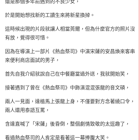
還是那個多年前遇到的不良少女，
於是開始想找新的工讀生來將新星換掉。
這時候出現的片段就讓人相當莞爾，但為什麼官方的照片沒
有放，覺得很可惜。
因為在導演上一部片《熱血祭司》中演宋薩的安昌煥來客串
來便利商店面試的男子，
首先自我介紹就說自己在中餐廳當過外送，我就開始笑，
接著遇到了曾在《熱血祭司》中飾演混混張龍的音文碩，
兩人一見面，達植馬上張龍上身，不僅要對方念著繞口令，
兩人還用泰語互罵，
含達直喊了「宋薩」後昏倒，整個劇情致敬的太逗趣了，
看過熱血祭司的人肯定是看著這一幕捧腹大笑。