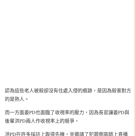
認為這些老人被殺卻沒有住處入侵的痕跡，是因為殺害對方
的是熟人。
而一方面姜PD也面臨了收視率的壓力，因為長官讓姜PD與
後輩洪PD兩人作收視率上的競爭，
洪PD在許多採訪上取得先機，並邀請了犯罪側寫師上直播