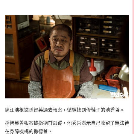
陳江浩根據孫智英過去報案，循線找到修鞋子的池秀哲。
孫智英曾報案被撖德首跟蹤，池秀哲表示自己收留了無法待
在身障機構的撖德首，