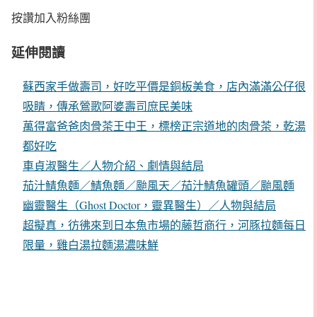
按讚加入粉絲團
延伸閱讀
蘇西家手做壽司，好吃平價是銅板美食，店內滿滿公仔很
吸睛，傳承鶯歌阿婆壽司庶民美味
萬得富爸爸肉骨茶王中王，標榜正宗道地的肉骨茶，乾湯
都好吃
車貞淑醫生／人物介紹、劇情與結局
茄汁鯖魚麵／鯖魚麵／颱風天／茄汁鯖魚罐頭／颱風麵
幽靈醫生（Ghost Doctor，靈異醫生）／人物與結局
超擬真，彷彿來到日本魚市場的藤哲商行，河豚拉麵每日
限量，雞白湯拉麵湯濃味鮮