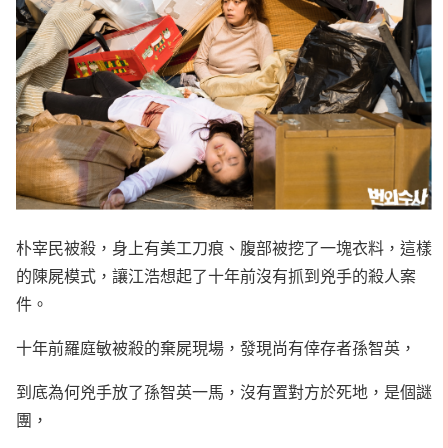
朴宰民被殺，身上有美工刀痕、腹部被挖了一塊衣料，這樣
的陳屍模式，讓江浩想起了十年前沒有抓到兇手的殺人案
件。
十年前羅庭敏被殺的棄屍現場，發現尚有倖存者孫智英，
到底為何兇手放了孫智英一馬，沒有置對方於死地，是個謎
團，