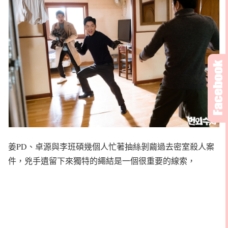
姜PD、卓源與李班碩幾個人忙著抽絲剝繭過去密室殺人案
件，兇手遺留下來獨特的繩結是一個很重要的線索，