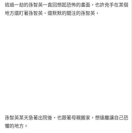
逃過一劫的孫智英一直回想起恐怖的畫面，也許兇手在某個
地方還盯著孫智英、還默默的關注的孫智英，
孫智英某天急著出院後，也跟著母親搬家，想遠離讓自己恐
懼的地方。