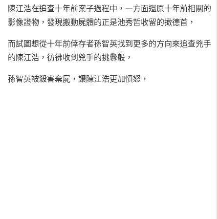
陳江浩在追查十年前案子過程中，一方面還原十年前相關的
影像證物，發現搬動屍體的正是池秀哲收留的撖德首，
而試圖想從十年前倖存者孫智英找到更多的方向來追查兇手
的陳江浩，彷彿收到兇手的挑釁般，
孫智英被殺害棄屍，讓陳江浩更加憤怒，