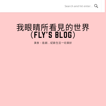
Skip
to
content
我眼睛所看見的世界
（FLY'S BLOG）
美食、追劇…紀錄生活一切美好