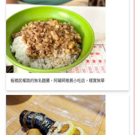
板橋民權路的無名麵攤，阿罐師推薦小吃店，樸實無華