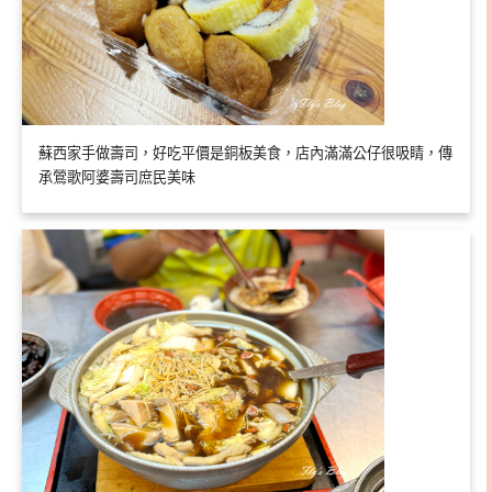
蘇西家手做壽司，好吃平價是銅板美食，店內滿滿公仔很吸睛，傳
承鶯歌阿婆壽司庶民美味