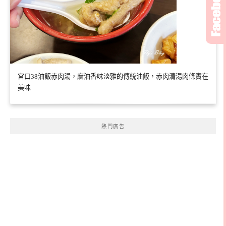
宮口38油飯赤肉湯，麻油香味淡雅的傳統油飯，赤肉清湯肉條實在
美味
熱門廣告