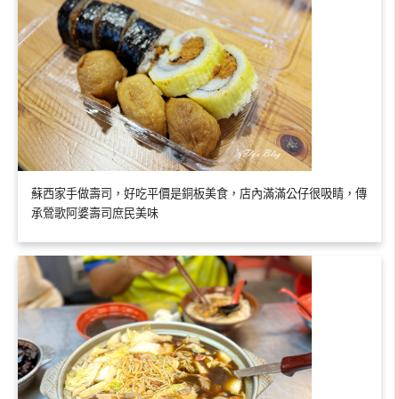
蘇西家手做壽司，好吃平價是銅板美食，店內滿滿公仔很吸睛，傳
承鶯歌阿婆壽司庶民美味