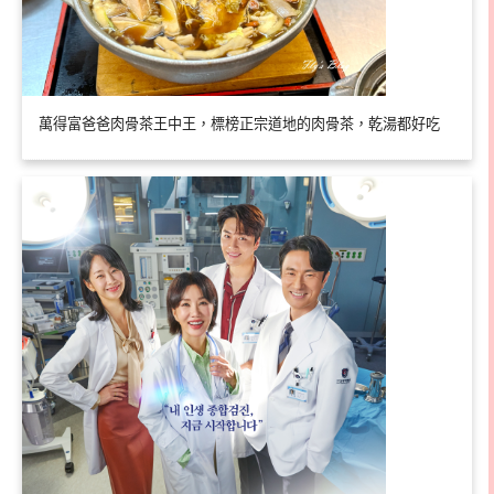
萬得富爸爸肉骨茶王中王，標榜正宗道地的肉骨茶，乾湯都好吃