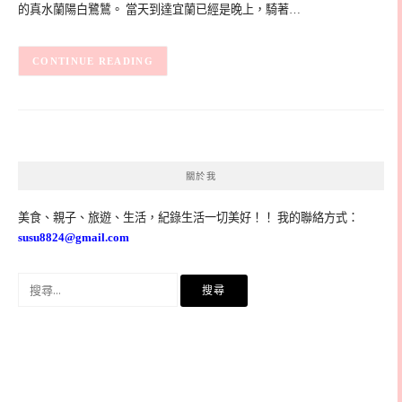
的真水蘭陽白鷺鷥。 當天到達宜蘭已經是晚上，騎著…
CONTINUE READING
關於我
美食、親子、旅遊、生活，紀錄生活一切美好！！ 我的聯絡方式：
susu8824@gmail.com
搜
尋
關
鍵
字: