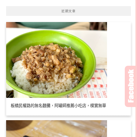
近期文章
板橋民權路的無名麵攤，阿罐師推薦小吃店，樸實無華