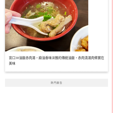
宮口38油飯赤肉湯，麻油香味淡雅的傳統油飯，赤肉清湯肉條實在
美味
熱門廣告