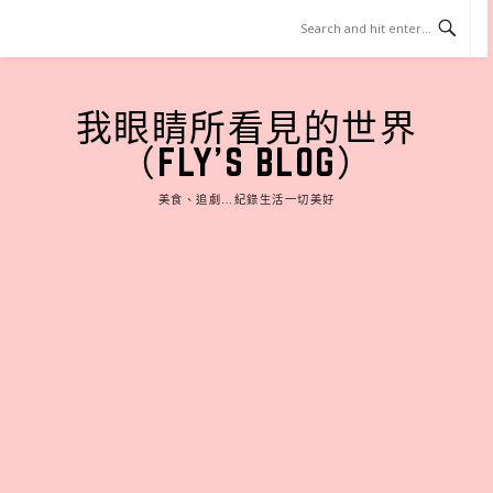
Skip
to
content
我眼睛所看見的世界
（FLY'S BLOG）
美食、追劇…紀錄生活一切美好