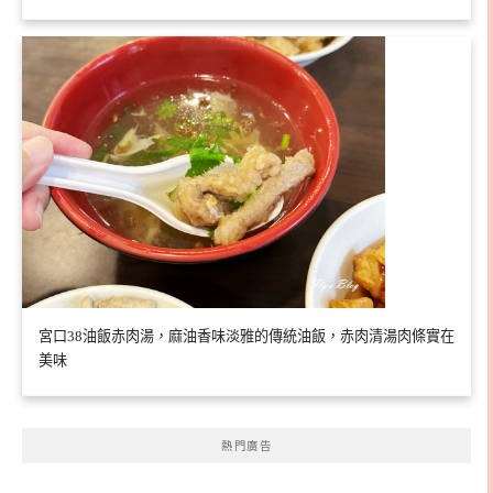
宮口38油飯赤肉湯，麻油香味淡雅的傳統油飯，赤肉清湯肉條實在
美味
熱門廣告