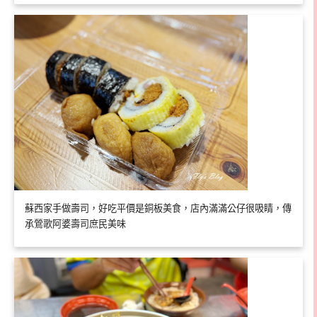
蘇西家手做壽司，好吃平價是銅板美食，店內滿滿公仔很吸睛，傳
承鶯歌阿婆壽司庶民美味