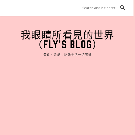
Skip
to
content
我眼睛所看見的世界
（FLY'S BLOG）
美食、追劇…紀錄生活一切美好