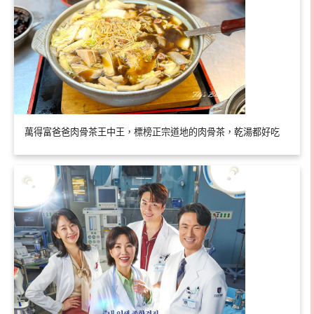
萬得富爸爸肉骨茶王中王，標榜正宗道地的肉骨茶，乾湯都好吃