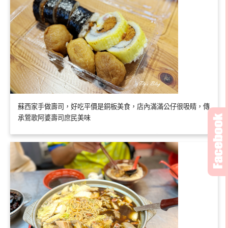
蘇西家手做壽司，好吃平價是銅板美食，店內滿滿公仔很吸睛，傳
承鶯歌阿婆壽司庶民美味