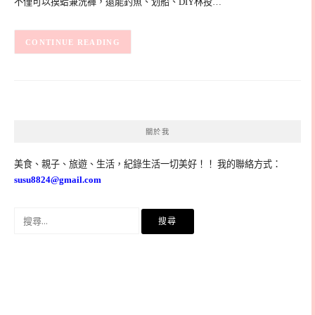
不僅可以摸蛤兼洗褲，還能釣魚、划船、DIY林投…
CONTINUE READING
關於我
美食、親子、旅遊、生活，紀錄生活一切美好！！ 我的聯絡方式：
susu8824@gmail.com
搜
尋
關
鍵
字: