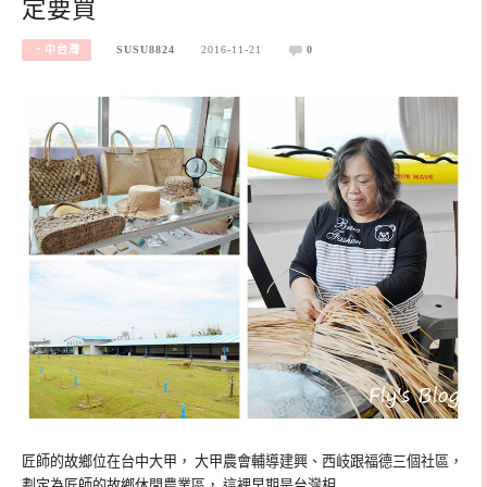
定要買
‧中台灣
SUSU8824
2016-11-21
0
匠師的故鄉位在台中大甲， 大甲農會輔導建興、西岐跟福德三個社區，
劃定為匠師的故鄉休閒農業區， 這裡早期是台灣相…