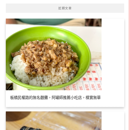
近期文章
板橋民權路的無名麵攤，阿罐師推薦小吃店，樸實無華