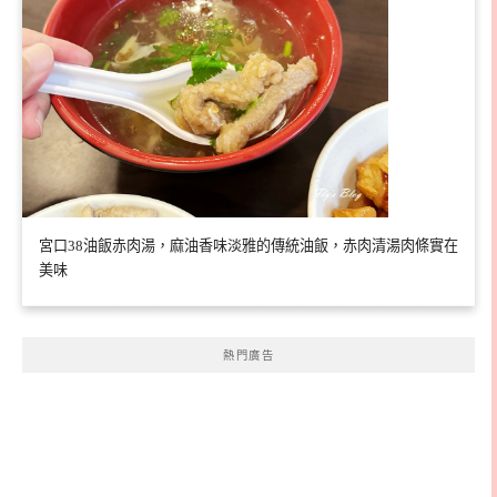
宮口38油飯赤肉湯，麻油香味淡雅的傳統油飯，赤肉清湯肉條實在
美味
熱門廣告