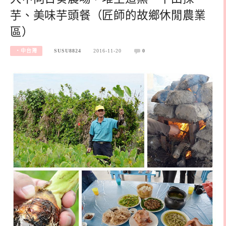
芋、美味芋頭餐（匠師的故鄉休閒農業
區）
‧中台灣
SUSU8824
2016-11-20
0