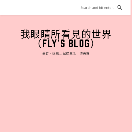
Skip
to
content
我眼睛所看見的世界
（FLY'S BLOG）
美食、追劇…紀錄生活一切美好