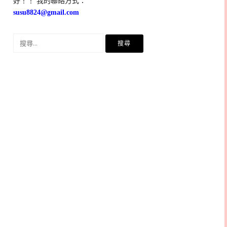
好！！ 我的聯絡方式：
susu8824@gmail.com
搜
尋
關
鍵
字: