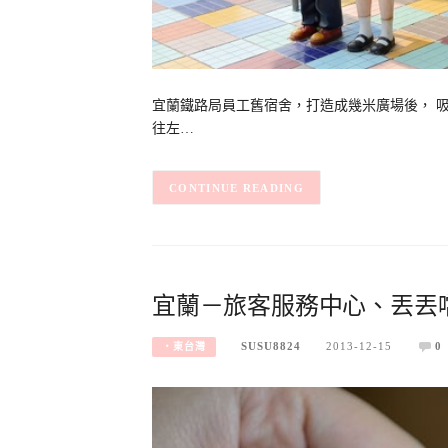
宜蘭鐵路局員工舊宿舍，打造成幾米廣場後， 吸
往左…
CONTINUE READING
宜蘭－旅客服務中心、丟丟
SUSU8824
2013-12-15
0
‧東台灣