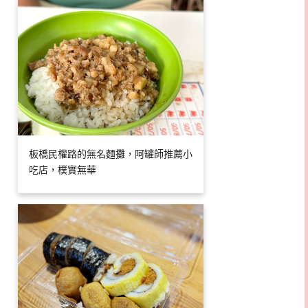
板橋民權路的無名麵攤，阿罐師推薦小
吃店，樸實無華