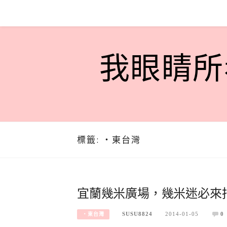
Skip
to
content
我眼睛所看
標籤:
‧東台灣
宜蘭幾米廣場，幾米迷必來
SUSU8824
2014-01-05
0
‧東台灣