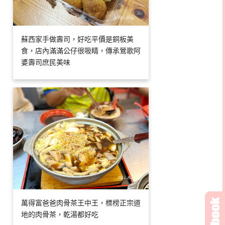
蘇西家手做壽司，好吃平價是銅板美
食，店內滿滿公仔很吸睛，傳承鶯歌阿
婆壽司庶民美味
萬得富爸爸肉骨茶王中王，標榜正宗道
地的肉骨茶，乾湯都好吃