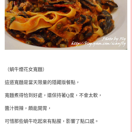
（蝸牛煙花女寬麵）
這道寬麵是當天限量的隱藏版餐點，
寬麵煮得恰到好處，還保持著Q度，不會太軟，
醬汁微辣，頗能開胃，
可惜那些蝸牛吃起來有點腥，影響了點口感。