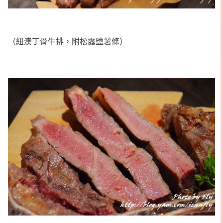
（紐澳丁骨牛排，附松露鹽薯條）