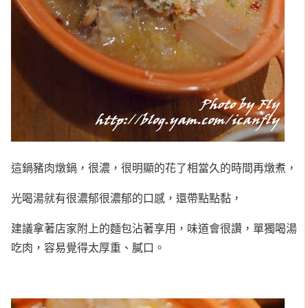
這鍋豬肉燉鍋，很濃，很明顯的花了相當久的時間再燉煮，
光喝湯就有很濃郁很濃郁的口感，還帶點點黏，
建議拿著店家附上的麵包沾著享用，味道會很讚，單獨喝湯
吃肉，容易覺得太厚重、膩口。