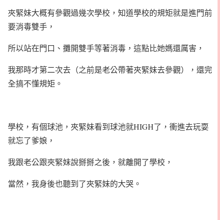
夾緊妹大概有參觀過幾次學校，知道學校的規矩就是進門前
要消毒雙手，
所以站在門口、攤開雙手等著消毒，這點比她媽還厲害，
我那時才第二次去（之前是老公帶著夾緊妹去參觀），還完
全搞不懂規矩。
學校，有個球池，夾緊妹看到球池就HIGH了，衝進去玩耍
就忘了爹娘，
我跟老公跟夾緊妹說掰掰之後，就離開了學校，
當然，我身後也聽到了夾緊妹的大哭。