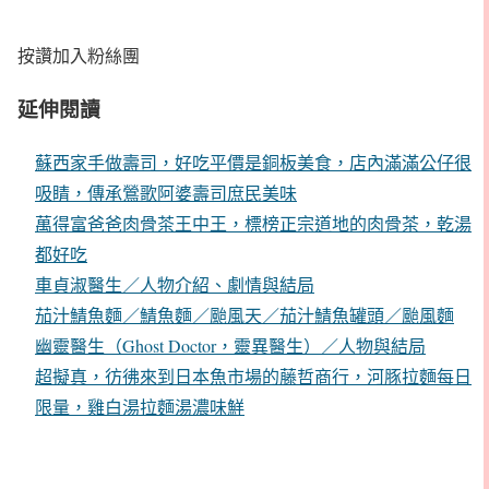
按讚加入粉絲團
延伸閱讀
蘇西家手做壽司，好吃平價是銅板美食，店內滿滿公仔很
吸睛，傳承鶯歌阿婆壽司庶民美味
萬得富爸爸肉骨茶王中王，標榜正宗道地的肉骨茶，乾湯
都好吃
車貞淑醫生／人物介紹、劇情與結局
茄汁鯖魚麵／鯖魚麵／颱風天／茄汁鯖魚罐頭／颱風麵
幽靈醫生（Ghost Doctor，靈異醫生）／人物與結局
超擬真，彷彿來到日本魚市場的藤哲商行，河豚拉麵每日
限量，雞白湯拉麵湯濃味鮮