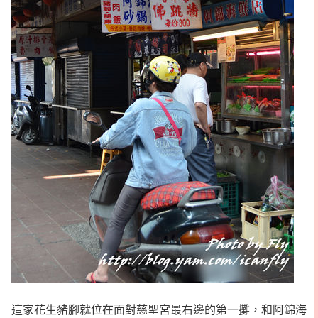
這家花生豬腳就位在面對慈聖宮最右邊的第一攤，和阿錦海