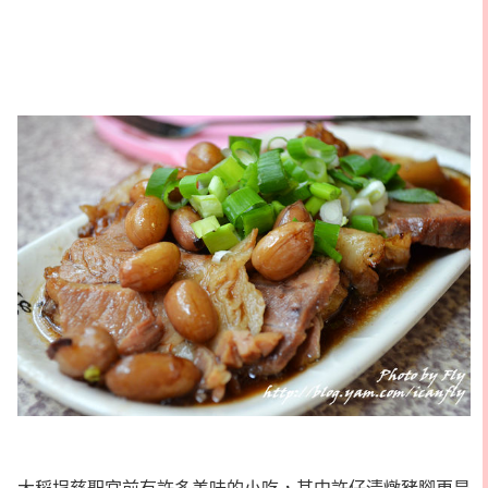
大稻埕慈聖宮前有許多美味的小吃，其中許仔清燉豬腳更是