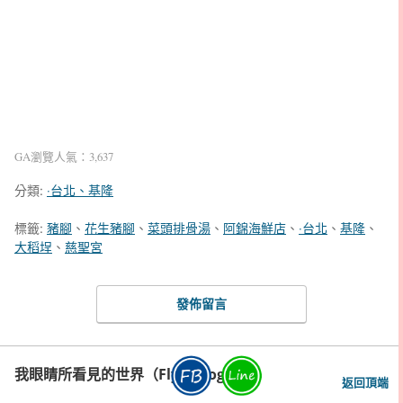
GA瀏覽人氣：3,637
分類:
‧台北、基隆
標籤:
豬腳
、
花生豬腳
、
菜頭排骨湯
、
阿錦海鮮店
、
‧台北
、
基隆
、
大稻埕
、
慈聖宮
發佈留言
我眼睛所看見的世界（Fly's Blog）
返回頂端