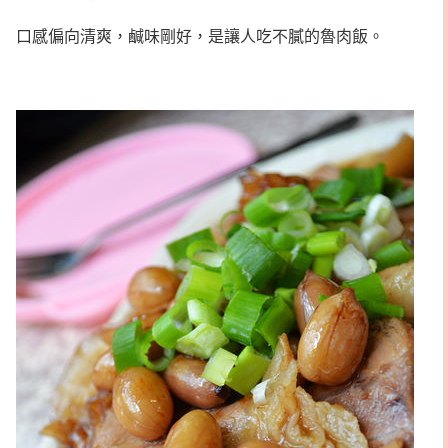
口感偏向清爽，鹹味剛好，是讓人吃不膩的魯肉飯。