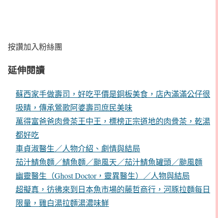
按讚加入粉絲團
延伸閱讀
蘇西家手做壽司，好吃平價是銅板美食，店內滿滿公仔很
吸睛，傳承鶯歌阿婆壽司庶民美味
萬得富爸爸肉骨茶王中王，標榜正宗道地的肉骨茶，乾湯
都好吃
車貞淑醫生／人物介紹、劇情與結局
茄汁鯖魚麵／鯖魚麵／颱風天／茄汁鯖魚罐頭／颱風麵
幽靈醫生（Ghost Doctor，靈異醫生）／人物與結局
超擬真，彷彿來到日本魚市場的藤哲商行，河豚拉麵每日
限量，雞白湯拉麵湯濃味鮮