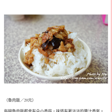
（魯肉飯／20元）
每碗魯肉飯都會有朵小香菇，味道有著淡淡的醬汁香氣。