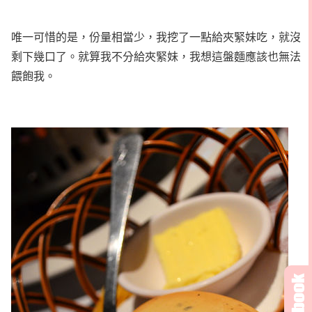
唯一可惜的是，份量相當少，我挖了一點給夾緊妹吃，就沒
剩下幾口了。就算我不分給夾緊妹，我想這盤麵應該也無法
餵飽我。