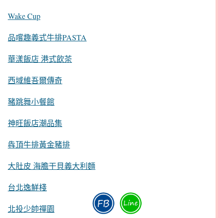
Wake Cup
品嚐趣義式牛排PASTA
華漾飯店 港式飲茶
西域維吾爾傳奇
豬跳舞小餐館
神旺飯店潮品集
犇頂牛排黃金豬排
大肚皮 海膽干貝義大利麵
台北逸鮮棧
北投少帥禪園