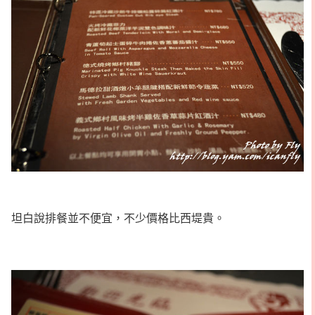
坦白說排餐並不便宜，不少價格比西堤貴。