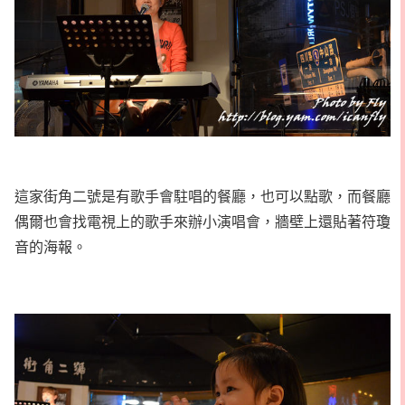
這家街角二號是有歌手會駐唱的餐廳，也可以點歌，而餐廳
偶爾也會找電視上的歌手來辦小演唱會，牆壁上還貼著符瓊
音的海報。