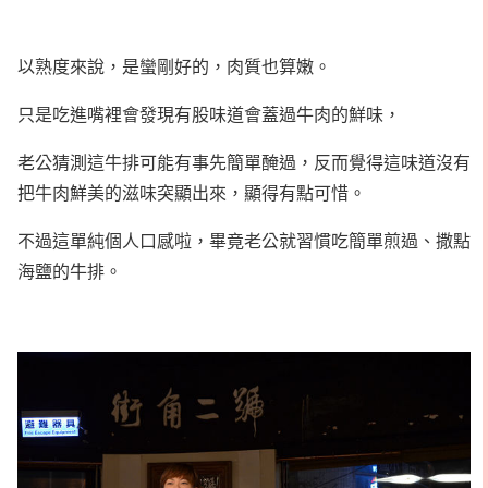
以熟度來說，是蠻剛好的，肉質也算嫩。
只是吃進嘴裡會發現有股味道會蓋過牛肉的鮮味，
老公猜測這牛排可能有事先簡單醃過，反而覺得這味道沒有
把牛肉鮮美的滋味突顯出來，顯得有點可惜。
不過這單純個人口感啦，畢竟老公就習慣吃簡單煎過、撒點
海鹽的牛排。