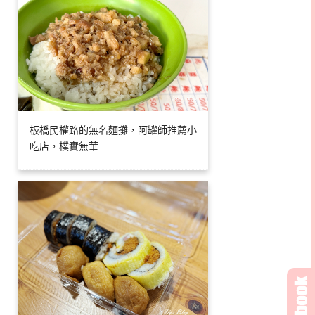
板橋民權路的無名麵攤，阿罐師推薦小
吃店，樸實無華