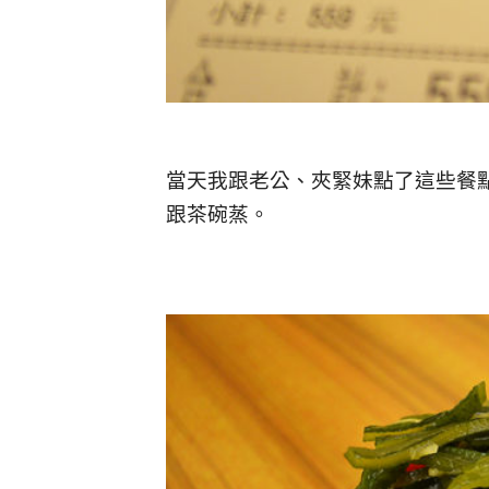
當天我跟老公、夾緊妹點了這些餐
跟茶碗蒸。