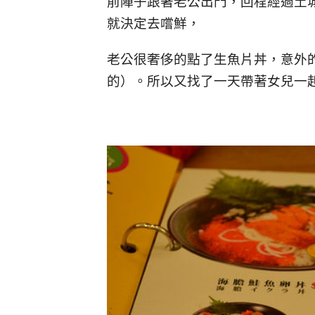
前陣子跟著老公出門，回程經過土
就決定去嚐鮮，
老公很奢侈的點了生魚片丼，意外
的）。所以又找了一天帶著女兒一