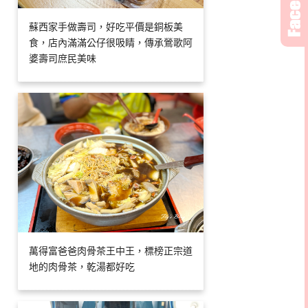
蘇西家手做壽司，好吃平價是銅板美
食，店內滿滿公仔很吸睛，傳承鶯歌阿
婆壽司庶民美味
萬得富爸爸肉骨茶王中王，標榜正宗道
地的肉骨茶，乾湯都好吃