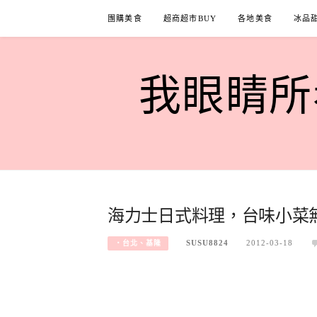
Skip
團購美食
超商超市BUY
各地美食
冰品
to
content
我眼睛所看
海力士日式料理，台味小菜
SUSU8824
2012-03-18
‧台北、基隆