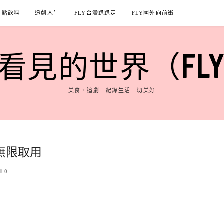
甜點飲料
追劇人生
FLY台灣趴趴走
FLY國外向前衝
見的世界（FLY'S
美食、追劇…紀錄生活一切美好
無限取用
0