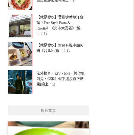
爸燉豬腳必點~(線上：1)
【就是愛吃】費斯達香草洋食
館（Free Style Pasta &
Risotto）《北市大安區》(線
上：1)
【就是愛吃】齊民有機中國火
鍋《台北》(線上：1)
法外搜查，EP7、EP8，終於抓
到鬼，但案件似乎還沒真正結
束(線上：1)
近期文章