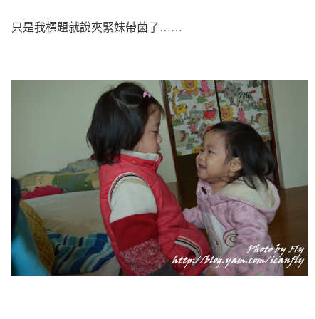
只是我標題就說夾緊妹帶菌了……