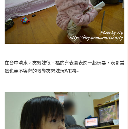
在台中清水，夾緊妹很幸福的有表哥表姊一起玩耍，表哥當
然也義不容辭的教導夾緊妹玩WII嚕~