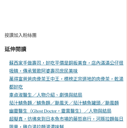
按讚加入粉絲團
延伸閱讀
蘇西家手做壽司，好吃平價是銅板美食，店內滿滿公仔很
吸睛，傳承鶯歌阿婆壽司庶民美味
萬得富爸爸肉骨茶王中王，標榜正宗道地的肉骨茶，乾湯
都好吃
車貞淑醫生／人物介紹、劇情與結局
茄汁鯖魚麵／鯖魚麵／颱風天／茄汁鯖魚罐頭／颱風麵
幽靈醫生（Ghost Doctor，靈異醫生）／人物與結局
超擬真，彷彿來到日本魚市場的藤哲商行，河豚拉麵每日
限量，雞白湯拉麵湯濃味鮮