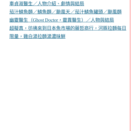
車貞淑醫生／人物介紹、劇情與結局
茄汁鯖魚麵／鯖魚麵／颱風天／茄汁鯖魚罐頭／颱風麵
幽靈醫生（Ghost Doctor，靈異醫生）／人物與結局
超擬真，彷彿來到日本魚市場的藤哲商行，河豚拉麵每日
限量，雞白湯拉麵湯濃味鮮