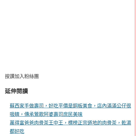
按讚加入粉絲團
延伸閱讀
蘇西家手做壽司，好吃平價是銅板美食，店內滿滿公仔很
吸睛，傳承鶯歌阿婆壽司庶民美味
萬得富爸爸肉骨茶王中王，標榜正宗道地的肉骨茶，乾湯
都好吃