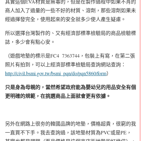
其實這個EVA材質是無毒的，但是在製作過程中如果不肖的
商人加入了過量的一些不好的材質、溶劑，那些溶劑如果未
經過揮發完全，使用起來的安全就多少使人產生疑慮。
所以選擇台灣製作的、又有經濟部標準檢驗局的商品檢驗標
誌，多少會有點心安。
（遊戲地墊的標示是FC4 7363744，包裝上有寫，在第二張
照片有拍到，可以上經濟部標準檢驗局查詢網站查詢：
http://civil.bsmi.gov.tw/bsmi_pqn/do/pqn5860/form
）
只是身為母親的，當然希望政府能為嬰幼兒的用品安全有個
更明確的規範，在挑選商品上面就會更有依據。
另外在網路上很夯的韓國品牌的地墊，價格超貴，很窮的我
一直買不下手。我去查詢過，該地墊材質為PVC或是PE，