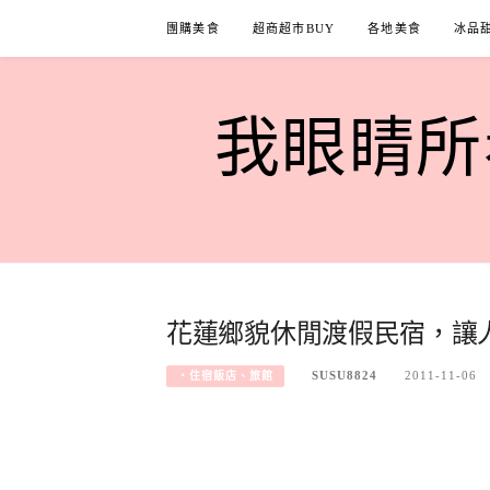
Skip
團購美食
超商超市BUY
各地美食
冰品
to
content
我眼睛所看
花蓮鄉貌休閒渡假民宿，讓
SUSU8824
2011-11-06
‧住宿飯店、旅館