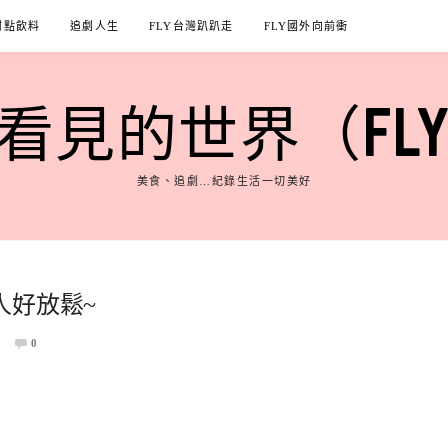
甜點飲料
追劇人生
FLY台灣趴趴走
FLY國外向前衝
見的世界（FLY'S
美食、追劇…紀錄生活一切美好
人好放鬆~
0