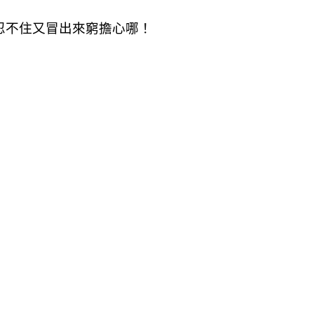
忍不住又冒出來窮擔心哪！