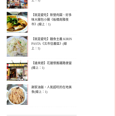
上：1)
【就是愛吃】新營肉圓、好多
味大腸包小腸《板橋南雅夜
市》(線上：1)
【就是愛吃】麵食主義 KIRIN
PASTA《北市信義區》(線
上：1)
【遠來遊】花蓮懷舊鐵路便當
(線上：1)
謝家油飯，人氣超旺的在地美
食(線上：1)