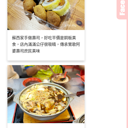
蘇西家手做壽司，好吃平價是銅板美
食，店內滿滿公仔很吸睛，傳承鶯歌阿
婆壽司庶民美味