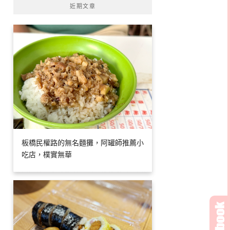
近期文章
板橋民權路的無名麵攤，阿罐師推薦小
吃店，樸實無華