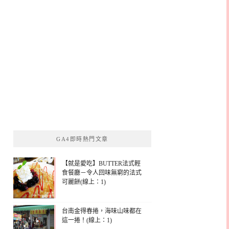
GA4即時熱門文章
【就是愛吃】BUTTER法式輕
食餐廳－令人回味無窮的法式
可麗餅(線上：1)
台南金得春捲，海味山味都在
這一捲！(線上：1)