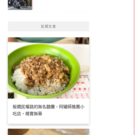
近期文章
板橋民權路的無名麵攤，阿罐師推薦小
吃店，樸實無華