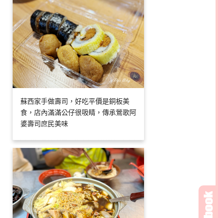
蘇西家手做壽司，好吃平價是銅板美
食，店內滿滿公仔很吸睛，傳承鶯歌阿
婆壽司庶民美味