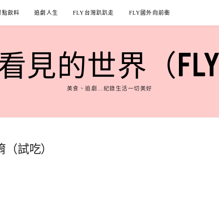
甜點飲料
追劇人生
FLY台灣趴趴走
FLY國外向前衝
見的世界（FLY'S
美食、追劇…紀錄生活一切美好
唷（試吃）