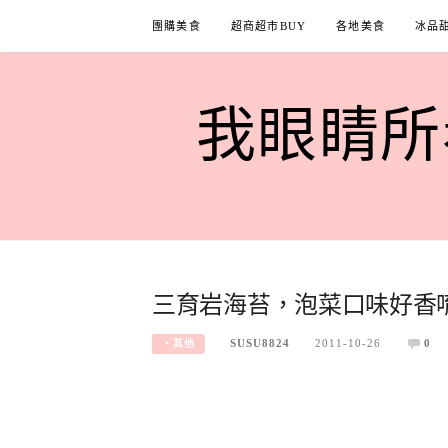
Skip
團購美食
超商超市BUY
各地美食
冰品
to
content
我眼睛所看
三育岩海苔，泡菜口味好香
SUSU8824
2011-10-26
0
‧其他