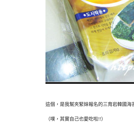
這個，是我幫夾緊妹報名的三育岩韓國海
（噗，其實自己也愛吃啦!!）