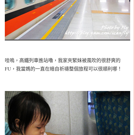
哇嗚，高鐵列車進站嚕，我家夾緊妹被風吹的很舒爽的
FU，我當媽的一直在暗自祈禱整個旅程可以很順利哪！