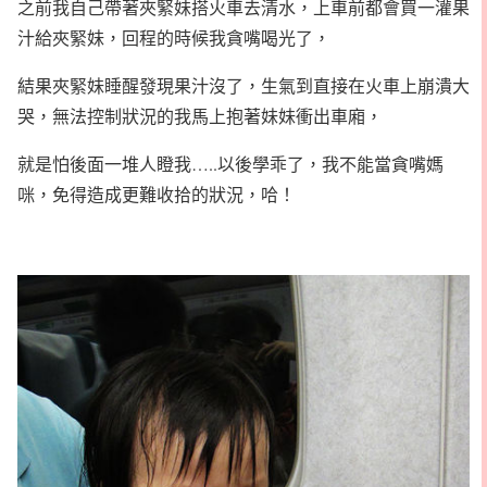
之前我自己帶著夾緊妹搭火車去清水，上車前都會買一灌果
汁給夾緊妹，回程的時候我貪嘴喝光了，
結果夾緊妹睡醒發現果汁沒了，生氣到直接在火車上崩潰大
哭，無法控制狀況的我馬上抱著妹妹衝出車廂，
就是怕後面一堆人瞪我…..以後學乖了，我不能當貪嘴媽
咪，免得造成更難收拾的狀況，哈！