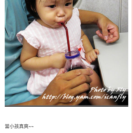
當小孩真爽~~