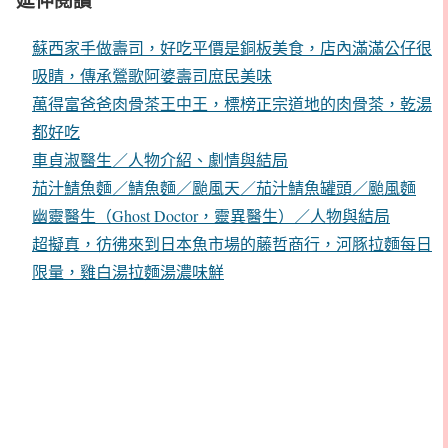
蘇西家手做壽司，好吃平價是銅板美食，店內滿滿公仔很
吸睛，傳承鶯歌阿婆壽司庶民美味
萬得富爸爸肉骨茶王中王，標榜正宗道地的肉骨茶，乾湯
都好吃
車貞淑醫生／人物介紹、劇情與結局
茄汁鯖魚麵／鯖魚麵／颱風天／茄汁鯖魚罐頭／颱風麵
幽靈醫生（Ghost Doctor，靈異醫生）／人物與結局
超擬真，彷彿來到日本魚市場的藤哲商行，河豚拉麵每日
限量，雞白湯拉麵湯濃味鮮