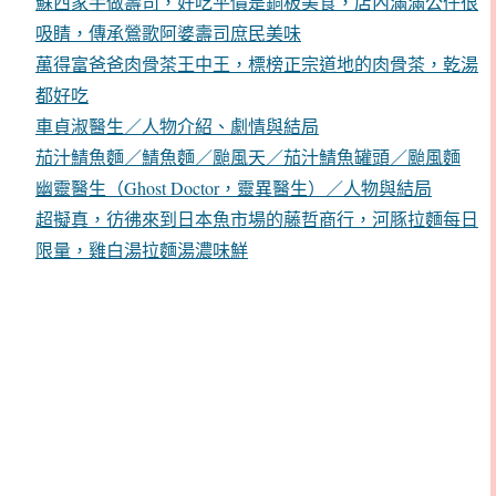
蘇西家手做壽司，好吃平價是銅板美食，店內滿滿公仔很
吸睛，傳承鶯歌阿婆壽司庶民美味
萬得富爸爸肉骨茶王中王，標榜正宗道地的肉骨茶，乾湯
都好吃
車貞淑醫生／人物介紹、劇情與結局
茄汁鯖魚麵／鯖魚麵／颱風天／茄汁鯖魚罐頭／颱風麵
幽靈醫生（Ghost Doctor，靈異醫生）／人物與結局
超擬真，彷彿來到日本魚市場的藤哲商行，河豚拉麵每日
限量，雞白湯拉麵湯濃味鮮