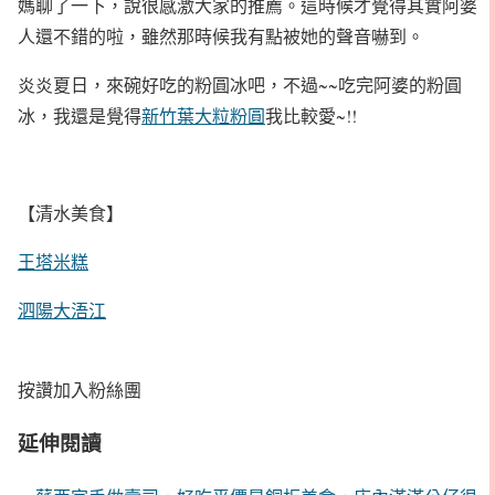
媽聊了一下，說很感激大家的推薦。這時候才覺得其實阿婆
人還不錯的啦，雖然那時候我有點被她的聲音嚇到。
炎炎夏日，來碗好吃的粉圓冰吧，不過~~吃完阿婆的粉圓
冰，我還是覺得
新竹葉大粒粉圓
我比較愛~!!
【清水美食】
王塔米糕
泗陽大浯江
按讚加入粉絲團
延伸閱讀