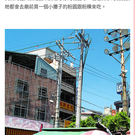
她都會去廟前買一個小攤子的粉圓跟粉粿來吃。