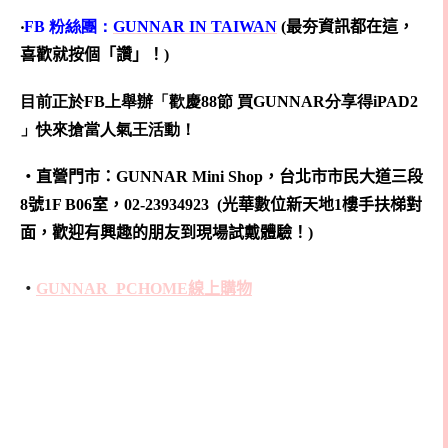
‧
FB 粉絲團：
GUNNAR IN TAIWAN
(
最夯資訊都在這，
喜歡就按個「讚」！)
目前正於
FB
上舉辦「歡慶
88
節 買
GUNNAR
分享得
iPAD2
」快來搶當人氣王活動！
‧直營門市：GUNNAR
Mini Shop，台北市市民大道三段
8號1F B06室，02-23934923 (光華數位新天地1樓手扶梯對
面，歡迎有興趣的朋友到現場試戴體驗！)
‧
GUNNAR PCHOME線上購物