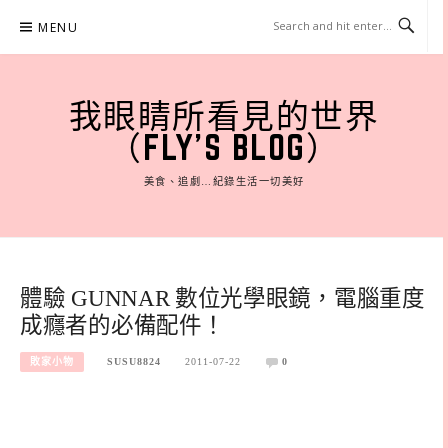
Skip
MENU
to
content
我眼睛所看見的世界
（FLY'S BLOG）
美食、追劇…紀錄生活一切美好
體驗 GUNNAR 數位光學眼鏡，電腦重度
成癮者的必備配件！
敗家小物
SUSU8824
2011-07-22
0