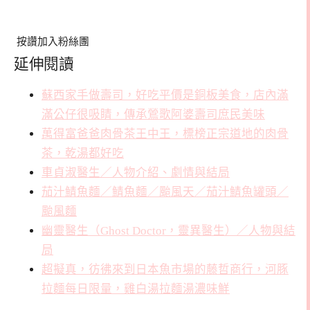
按讚加入粉絲團
延伸閱讀
蘇西家手做壽司，好吃平價是銅板美食，店內滿
滿公仔很吸睛，傳承鶯歌阿婆壽司庶民美味
萬得富爸爸肉骨茶王中王，標榜正宗道地的肉骨
茶，乾湯都好吃
車貞淑醫生／人物介紹、劇情與結局
茄汁鯖魚麵／鯖魚麵／颱風天／茄汁鯖魚罐頭／
颱風麵
幽靈醫生（Ghost Doctor，靈異醫生）／人物與結
局
超擬真，彷彿來到日本魚市場的藤哲商行，河豚
拉麵每日限量，雞白湯拉麵湯濃味鮮