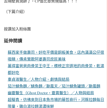
去隔壁買潤餅了，CP值比章魚燒還高！！！
（下篇介紹）
按讚加入粉絲團
延伸閱讀
蘇西家手做壽司，好吃平價是銅板美食，店內滿滿公仔很
吸睛，傳承鶯歌阿婆壽司庶民美味
萬得富爸爸肉骨茶王中王，標榜正宗道地的肉骨茶，乾湯
都好吃
車貞淑醫生／人物介紹、劇情與結局
茄汁鯖魚麵／鯖魚麵／颱風天／茄汁鯖魚罐頭／颱風麵
幽靈醫生（Ghost Doctor，靈異醫生）／人物與結局
超擬真，彷彿來到日本魚市場的藤哲商行，河豚拉麵每日
限量，雞白湯拉麵湯濃味鮮