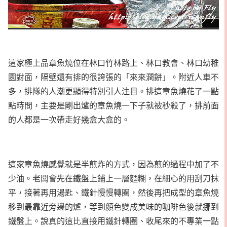
這家極上品章魚燒位在林口竹林路上、林口教會、林口幼稚
園對面，隔壁還有排的很誇張的「來來潤餅」。附近人車不
多，排隊的人潮更顯得特別引人注目。排這章魚燒花了一點
點時間，主要是剛出爐的章魚燒一下子就被秒殺了，排前面
的人都是一次帶走好幾盒大盒的。
這家章魚燒感覺就是半煎炸的方式，因為煎的過程中加了不
少油。老闆會先在鐵盤上鋪上一層麵糊，在細心的用刮刀抹
平，接著再用湯匙、鐵針慢慢轉圈，然後再把成型的章魚燒
移到最靠近旁邊的爐，等到顏色變成美味的咖啡色後就挪到
鐵盤上。說真的這比直接用鐵針轉圈、收尾來的不專業一點