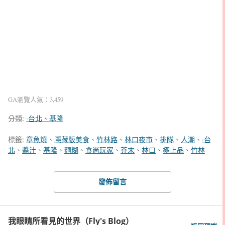
GA瀏覽人氣：3,459
分類:
‧台北、基隆
標籤:
章魚燒
、
隱藏版美食
、
竹林路
、
林口夜市
、
排隊
、
人潮
、
‧台
北
、
醬汁
、
基隆
、
麵糊
、
食尚玩家
、
芥末
、
林口
、
極上品
、
竹林
發佈留言
我眼睛所看見的世界（Fly's Blog）