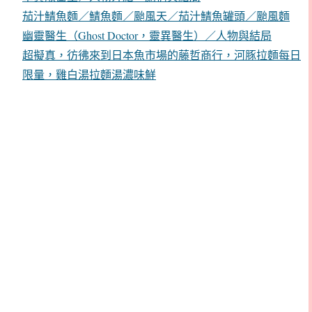
茄汁鯖魚麵／鯖魚麵／颱風天／茄汁鯖魚罐頭／颱風麵
幽靈醫生（Ghost Doctor，靈異醫生）／人物與結局
超擬真，彷彿來到日本魚市場的藤哲商行，河豚拉麵每日
限量，雞白湯拉麵湯濃味鮮