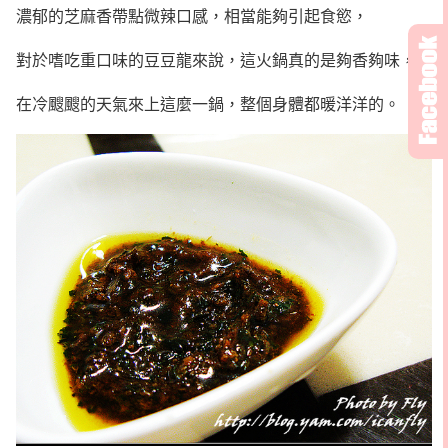
濃郁的芝麻香帶點微辣口感，相當能夠引起食慾，
對於嗜吃重口味的豆豆龍來說，這火鍋真的是夠香夠味，
在冷颼颼的天氣來上這麼一鍋，整個身體都暖洋洋的。