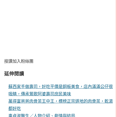
按讚加入粉絲團
延伸閱讀
蘇西家手做壽司，好吃平價是銅板美食，店內滿滿公仔很
吸睛，傳承鶯歌阿婆壽司庶民美味
萬得富爸爸肉骨茶王中王，標榜正宗道地的肉骨茶，乾湯
都好吃
車貞淑醫生／人物介紹、劇情與結局