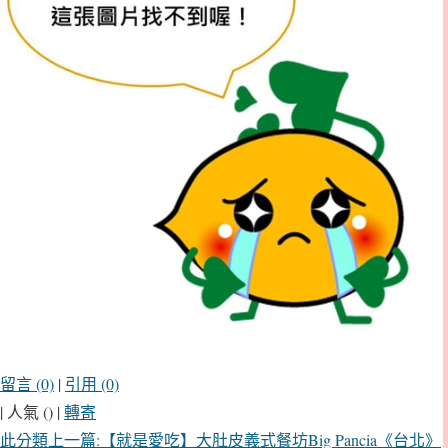
留言 (0)
|
引用 (0)
| 人氣 () |
轉寄
此分類上一篇:【就是愛吃】大肚皮義式餐坊Big Pancia《台北》
|