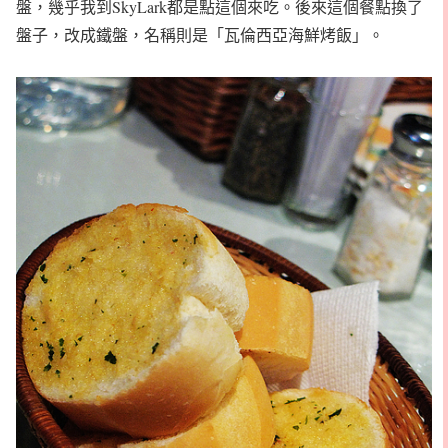
盤，幾乎我到SkyLark都是點這個來吃。後來這個餐點換了
盤子，改成鐵盤，名稱則是「瓦倫西亞海鮮烤飯」。