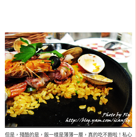
但是，殘酷的是，飯一樣是薄薄一層，真的吃不飽啦！私心