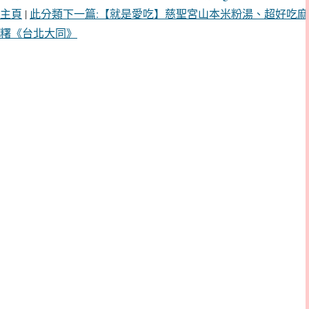
主頁
|
此分類下一篇:【就是愛吃】慈聖宮山本米粉湯、超好吃麻
糬《台北大同》