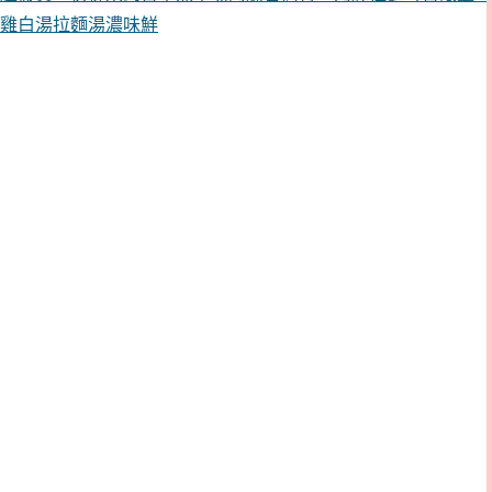
雞白湯拉麵湯濃味鮮