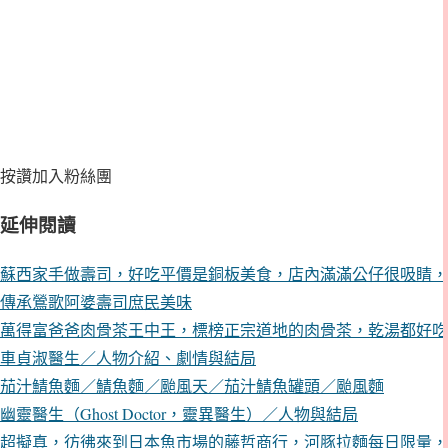
按讚加入粉絲團
延伸閱讀
蘇西家手做壽司，好吃平價是銅板美食，店內滿滿公仔很吸睛，
傳承鶯歌阿婆壽司庶民美味
萬得富爸爸肉骨茶王中王，標榜正宗道地的肉骨茶，乾湯都好吃
車貞淑醫生／人物介紹、劇情與結局
茄汁鯖魚麵／鯖魚麵／颱風天／茄汁鯖魚罐頭／颱風麵
幽靈醫生（Ghost Doctor，靈異醫生）／人物與結局
超擬真，彷彿來到日本魚市場的藤哲商行，河豚拉麵每日限量，