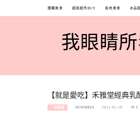
Skip
團購美食
超商超市BUY
各地美食
冰品
to
content
我眼睛所看
【就是愛吃】禾雅堂經典乳
SUSU8824
2011-01-18
1
‧甜點類