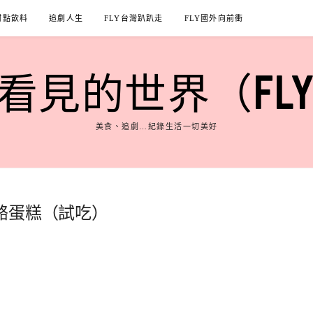
甜點飲料
追劇人生
FLY台灣趴趴走
FLY國外向前衝
見的世界（FLY'S
美食、追劇…紀錄生活一切美好
酪蛋糕（試吃）