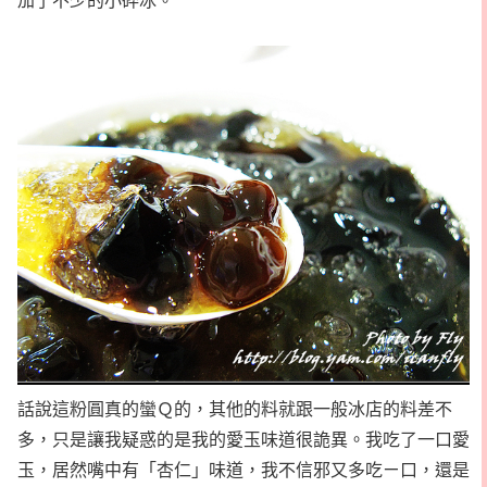
話說這粉圓真的蠻Ｑ的，其他的料就跟一般冰店的料差不
多，只是讓我疑惑的是我的愛玉味道很詭異。我吃了一口愛
玉，居然嘴中有「杏仁」味道，我不信邪又多吃ㄧ口，還是