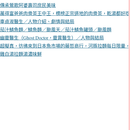
傳承鶯歌阿婆壽司庶民美味
萬得富爸爸肉骨茶王中王，標榜正宗道地的肉骨茶，乾湯都好吃
車貞淑醫生／人物介紹、劇情與結局
茄汁鯖魚麵／鯖魚麵／颱風天／茄汁鯖魚罐頭／颱風麵
幽靈醫生（Ghost Doctor，靈異醫生）／人物與結局
超擬真，彷彿來到日本魚市場的藤哲商行，河豚拉麵每日限量，
雞白湯拉麵湯濃味鮮