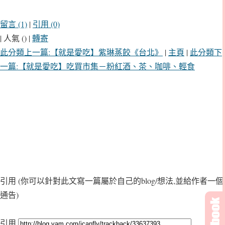
留言 (1)
|
引用 (0)
| 人氣 () |
轉寄
此分類上一篇:【就是愛吃】紫琳蒸餃《台北》
|
主頁
|
此分類下
一篇:【就是愛吃】吃買市集－粉紅酒、茶、咖啡、輕食
引用
(你可以針對此文寫一篇屬於自己的blog/想法,並給作者一個
通告)
引用