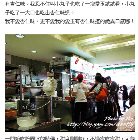
有杏仁味。我忍不住叫小丸子也吃了一塊愛玉試試看，小丸
子吃了一大口也吃出杏仁味道。
我不愛杏仁味，更不愛我的愛玉有杏仁味道的詭異口感哪！
一開始吃粉圓冰的時候，甜度剛剛好，不過愈吃愈甜，可能