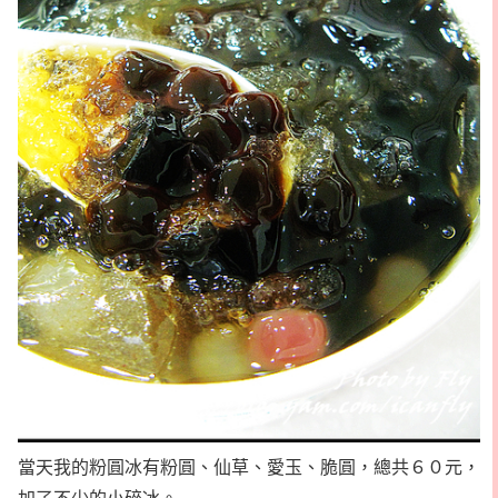
當天我的粉圓冰有粉圓、仙草、愛玉、脆圓，總共６０元，
加了不少的小碎冰。