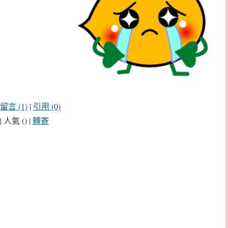
留言 (1)
|
引用 (0)
| 人氣 () |
轉寄