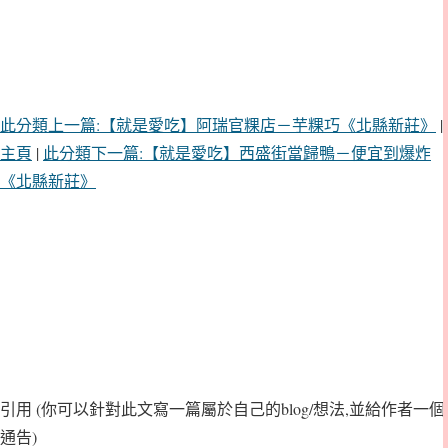
此分類上一篇:【就是愛吃】阿瑞官粿店－芋粿巧《北縣新莊》
|
主頁
|
此分類下一篇:【就是愛吃】西盛街當歸鴨－便宜到爆炸
《北縣新莊》
引用
(你可以針對此文寫一篇屬於自己的blog/想法,並給作者一個
通告)