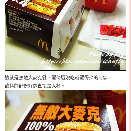
這就是無敵大麥克餐，薯條還沒吃就顯得少的可憐，
飲料的部份好像直接是大杯。