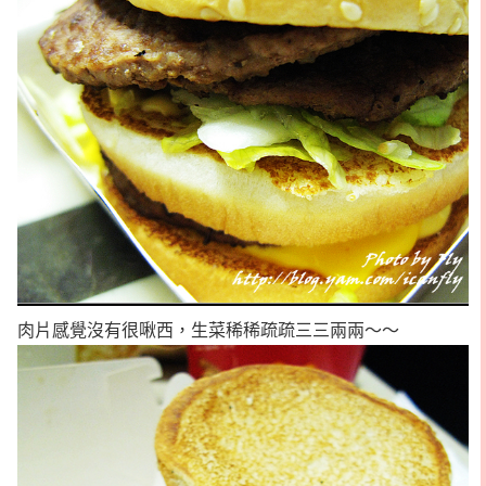
肉片感覺沒有很啾西，生菜稀稀疏疏三三兩兩～～