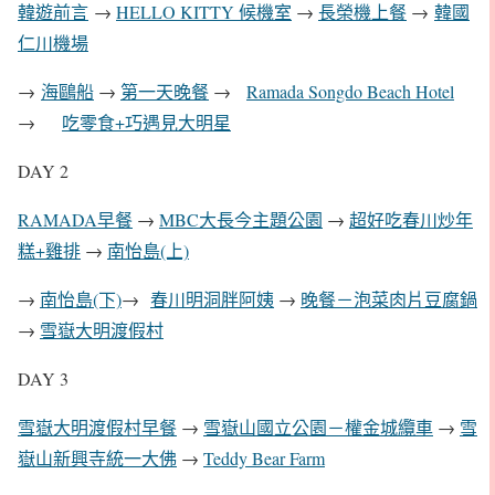
韓遊前言
→
HELLO KITTY 候機室
→
長榮機上餐
→
韓國
仁川機場
→
海鷗船
→
第一天晚餐
→
Ramada Songdo Beach Hotel
→
吃零食+巧遇見大明星
DAY 2
RAMADA早餐
→
MBC大長今主題公園
→
超好吃春川炒年
糕+雞排
→
南怡島(上)
→
南怡島(下)
→
春川明洞胖阿姨
→
晚餐－泡菜肉片豆腐鍋
→
雪嶽大明渡假村
DAY 3
雪嶽大明渡假村早餐
→
雪嶽山國立公園－權金城纜車
→
雪
嶽山新興寺統一大佛
→
Teddy Bear Farm