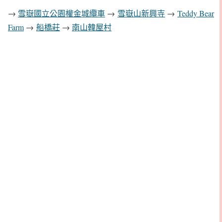
→
雪嶽國立公園權金城纜車
→
雪嶽山新興寺
→
Teddy Bear
Farm
→
船橋莊
→
南山韓屋村