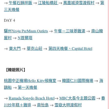
→
午餐石鍋拌飯
→
江陵船橋莊
→
鳳凰城滑雪渡假村
→
第
三天晚餐
DAY 4
驪州Yeoju PreMium Outlets
→
午餐－三味蔘雞湯
→
南山韓
屋村
→
N首爾塔
→
東大門
→
華克山莊
→
第四天晚餐、Capital Hotel
【韓遊照片】
桃園中正機場Hello Kitty候機室
→
韓國仁川國際機場
→
海
鷗船
→
第一天晚餐
→
Ramada Songdo Beach Hotel
→
MBC大長今主題公園
→
春
川炒年糕＋雞排
→
南怡島
→
雪嶽大明渡假村