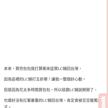
本來，買完包包我打算衝來這買LC鍋回台灣，
因為這裡的LC鍋打五折哪！讓我一整個好心動，
但是因為花太多時間買包包，所以就跟LC鍋說掰掰了，
也還好沒有扛著暴重的LC鍋回台灣，肯定會被豆豆龍罵瘋
子。