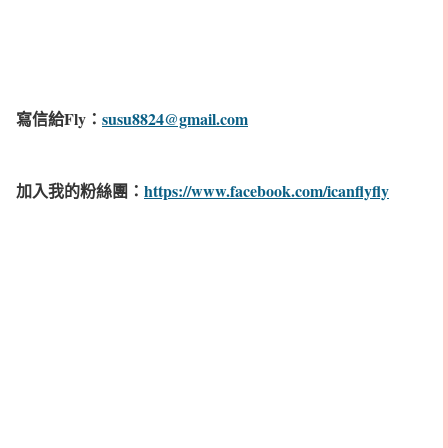
寫信給Fly：
susu8824@gmail.com
加入我的粉絲團：
https://www.facebook.com/icanflyfly