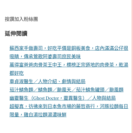
按讚加入粉絲團
延伸閱讀
蘇西家手做壽司，好吃平價是銅板美食，店內滿滿公仔很
吸睛，傳承鶯歌阿婆壽司庶民美味
萬得富爸爸肉骨茶王中王，標榜正宗道地的肉骨茶，乾湯
都好吃
車貞淑醫生／人物介紹、劇情與結局
茄汁鯖魚麵／鯖魚麵／颱風天／茄汁鯖魚罐頭／颱風麵
幽靈醫生（Ghost Doctor，靈異醫生）／人物與結局
超擬真，彷彿來到日本魚市場的藤哲商行，河豚拉麵每日
限量，雞白湯拉麵湯濃味鮮