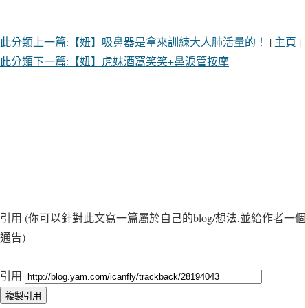
此分類上一篇:【妞】吸鼻器是拿來訓練大人肺活量的！
|
主頁
|
此分類下一篇:【妞】虎妹酒窩笑笑+鼻淚管按摩
引用
(你可以針對此文寫一篇屬於自己的blog/想法,並給作者一個
通告)
引用