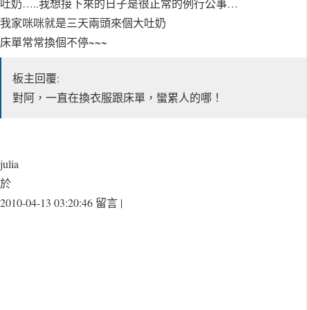
吐奶…..我想接下來的日子是很正常的例行公事…
我家咪咪就是三天兩頭來個大吐奶
床單常常換個不停~~~
板主回覆:
對阿，一直在換衣服跟床單，蠻累人的哪！
julia
於
2010-04-13 03:20:46 留言 |