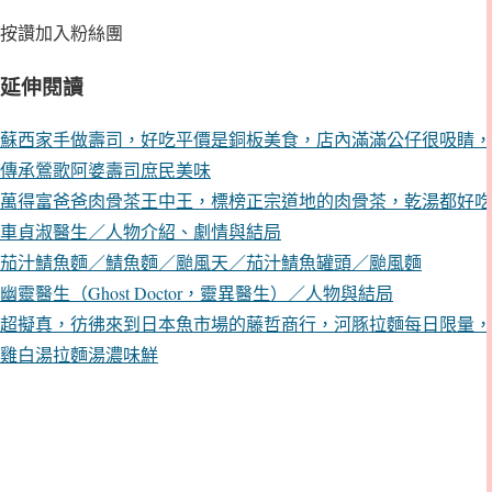
按讚加入粉絲團
延伸閱讀
蘇西家手做壽司，好吃平價是銅板美食，店內滿滿公仔很吸睛，
傳承鶯歌阿婆壽司庶民美味
萬得富爸爸肉骨茶王中王，標榜正宗道地的肉骨茶，乾湯都好吃
車貞淑醫生／人物介紹、劇情與結局
茄汁鯖魚麵／鯖魚麵／颱風天／茄汁鯖魚罐頭／颱風麵
幽靈醫生（Ghost Doctor，靈異醫生）／人物與結局
超擬真，彷彿來到日本魚市場的藤哲商行，河豚拉麵每日限量，
雞白湯拉麵湯濃味鮮