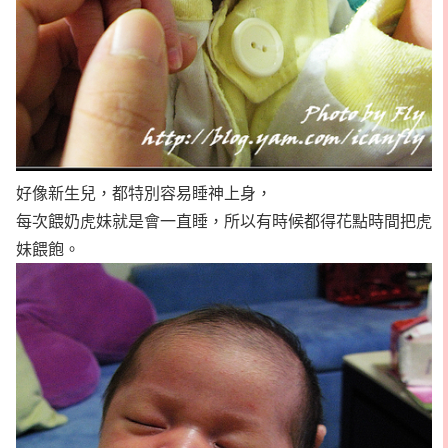
好像新生兒，都特別容易睡神上身，
每次餵奶虎妹就是會一直睡，所以有時候都得花點時間把虎
妹餵飽。