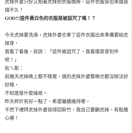
虎妹外婆只好又抱著虎妹把衣服換掉，這件衣服穿出來還是
撐不久！
GOD!!!這件黃白色的衣服是被詛咒了嗎！？
今天虎妹要洗澡，虎妹外婆也拿了這件衣服出來準備要給虎
妹穿，
我看了看後，就說：「這件被詛咒了，我看還是穿別件
吧！」
批ㄟ斯：
前幾天虎妹晚上都不睡覺，搞的虎妹外婆整晚也都沒辦法好
好睡，
不知道是什麼緣故。
昨天終於有好一點了，希望繼續維持哪，
不然下禮拜虎妹外婆就得回新竹，我自己要顧虎妹，有點擔
心哪！