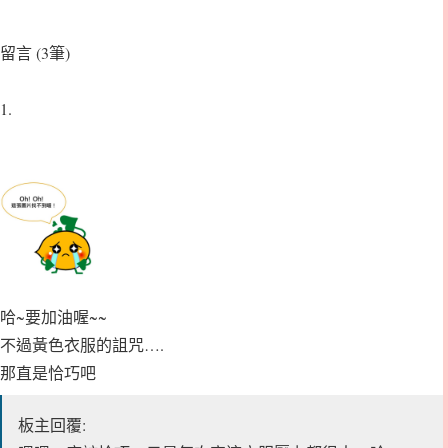
留言 (3筆)
1.
哈~要加油喔~~
不過黃色衣服的詛咒….
那直是恰巧吧
板主回覆: