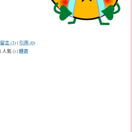
留言 (3)
|
引用 (0)
| 人氣 () |
轉寄