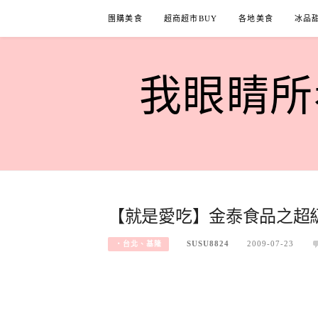
Skip
團購美食
超商超市BUY
各地美食
冰品
to
content
我眼睛所看
【就是愛吃】金泰食品之超
SUSU8824
2009-07-23
‧台北、基隆