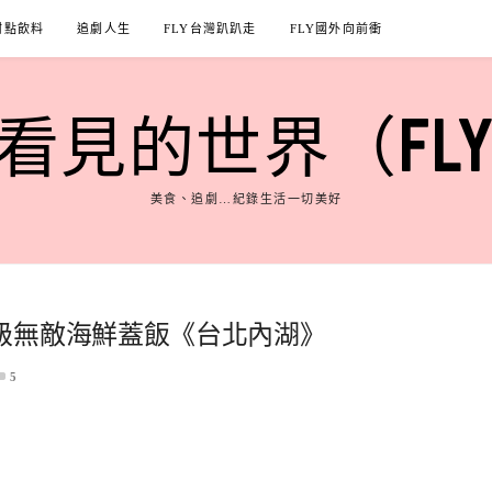
甜點飲料
追劇人生
FLY台灣趴趴走
FLY國外向前衝
見的世界（FLY'S
美食、追劇…紀錄生活一切美好
級無敵海鮮蓋飯《台北內湖》
5