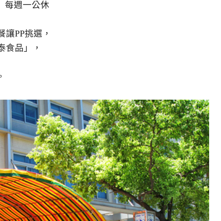
 每週一公休
餐讓PP挑選，
泰食品」，
。