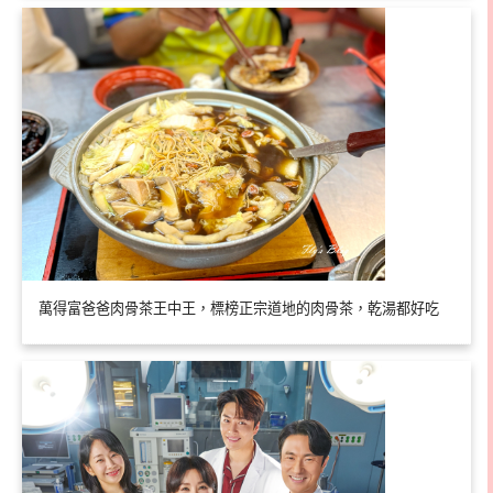
萬得富爸爸肉骨茶王中王，標榜正宗道地的肉骨茶，乾湯都好吃