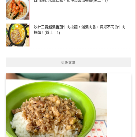
台南矮仔成蝦仁飯，記得點盤煎鴨蛋(線上：1)
妙計三寶超濃番茄牛肉拉麵，湯濃肉香，與眾不同的牛肉
拉麵！(線上：1)
近期文章