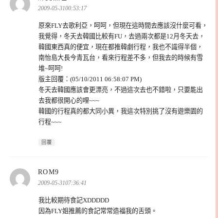
示:
2009-05-3100:53:17
原來FLY去歌利亞，呵呵，但現在這時間去應該沒什麼可看，
我覺得，冬天去韓國比較有FU，去過兩次都是12月冬天去，
韓國東西真的便宜，現在都推韓劇行程，我也不識得半個，
南怡島大長今青瓦台，看來行程差不多，但我去的時候有雪
堆~呵呵!
版主回覆：(05/10/2011 06:58:07 PM)
冬天去韓國應該會更漂亮，不過這次去也不錯啦，只要能出
去我都很開心的哩~~~
韓國的行程真的都大同小異，我這次特別挑了沒有遊樂園的
行程~~~
回覆
表
ROM9
示:
2009-05-3107:36:41
我比較期待食記XDDDDD
因為FLY姐推薦的食記常常造福我的舌頭。