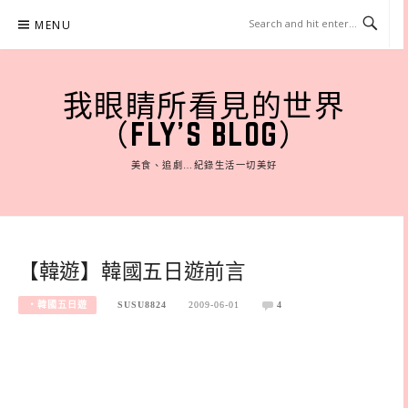
Skip
MENU
to
content
我眼睛所看見的世界
（FLY'S BLOG）
美食、追劇…紀錄生活一切美好
【韓遊】韓國五日遊前言
‧韓國五日遊
SUSU8824
2009-06-01
4