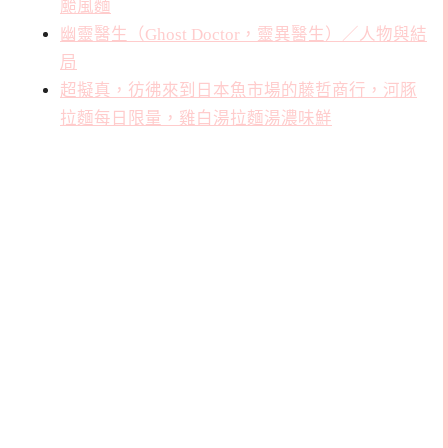
颱風麵
幽靈醫生（Ghost Doctor，靈異醫生）／人物與結
局
超擬真，彷彿來到日本魚市場的藤哲商行，河豚
拉麵每日限量，雞白湯拉麵湯濃味鮮