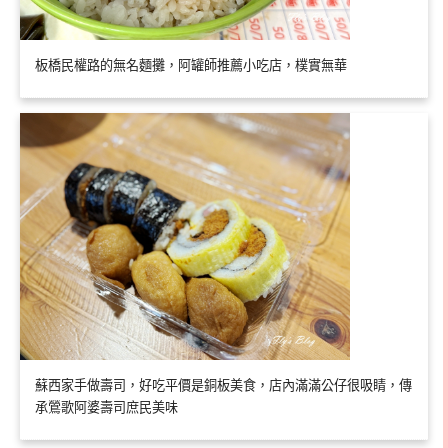
板橋民權路的無名麵攤，阿罐師推薦小吃店，樸實無華
蘇西家手做壽司，好吃平價是銅板美食，店內滿滿公仔很吸睛，傳
承鶯歌阿婆壽司庶民美味