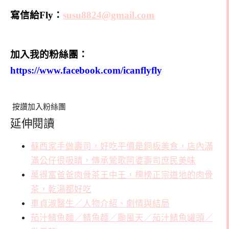
寫信給Fly：
susu8824@gmail.com
加入我的粉絲團：
https://www.facebook.com/icanflyfly
按讚加入粉絲團
延伸閱讀
蘇西家手做壽司，好吃平價是銅板美食，店內滿
滿公仔很吸睛，傳承鶯歌阿婆壽司庶民美味
萬得富爸爸肉骨茶王中王，標榜正宗道地的肉骨
茶，乾湯都好吃
車貞淑醫生／人物介紹、劇情與結局
茄汁鯖魚麵／鯖魚麵／颱風天／茄汁鯖魚罐頭／