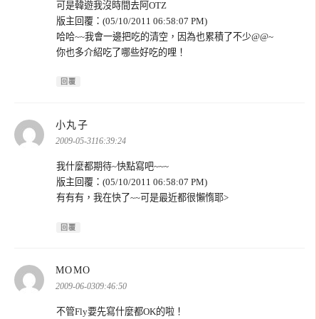
可是韓遊我沒時間去阿OTZ
版主回覆：(05/10/2011 06:58:07 PM)
哈哈~~我會一邊把吃的清空，因為也累積了不少@@~
你也多介紹吃了哪些好吃的哩！
回覆
表
小丸子
示:
2009-05-3116:39:24
我什麼都期待~快點寫吧~~~
版主回覆：(05/10/2011 06:58:07 PM)
有有有，我在快了~~可是最近都很懶惰耶>
回覆
表
MOMO
示:
2009-06-0309:46:50
不管Fly要先寫什麼都OK的啦！