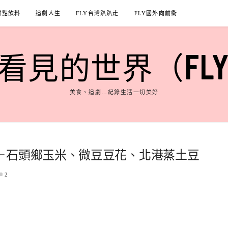
甜點飲料
追劇人生
FLY台灣趴趴走
FLY國外向前衝
見的世界（FLY'S
美食、追劇…紀錄生活一切美好
－石頭鄉玉米、微豆豆花、北港蒸土豆
2