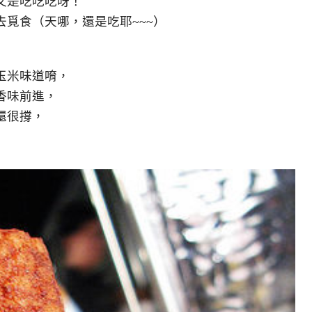
又是吃吃吃呀！
覓食（天哪，還是吃耶~~~）
玉米味道唷，
香味前進，
還很撐，