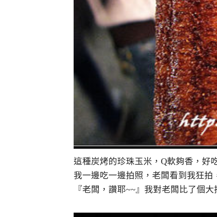
這種炭烤的珍珠玉米，Q軟夠香，好
我一邊吃一邊拍照，老闆看到我狂拍
『老闆，讚耶~~』我對老闆比了個