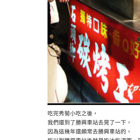
吃完秀菊小吃之後，
我們還到了勝興車站去晃了一下，
因為這幾年還頗常去勝興車站的，