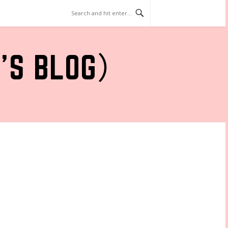
 BLOG）