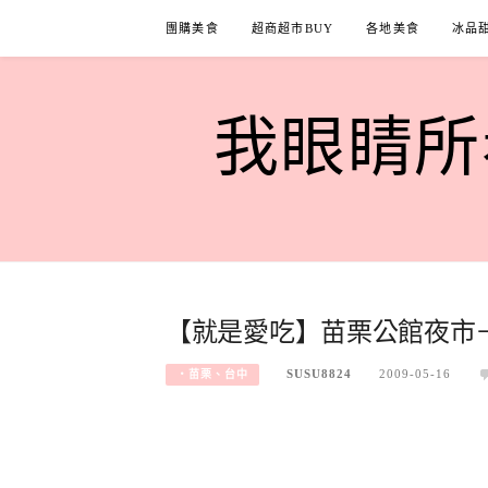
Skip
團購美食
超商超市BUY
各地美食
冰品
to
content
我眼睛所看
【就是愛吃】苗栗公館夜市
SUSU8824
2009-05-16
‧苗栗、台中