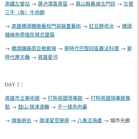
高鐵左營站
→
蓮池潭風景區
→
鳳山縣舊城北門段
→
左營
三牛（犇）牛肉麵
→
高雄橋頭糖廠舊校門與裝置藝術
→
紅豆酵母冰
→
橋頭
糖廠熱帶殖民樣式建築
→
橋頭糖廠雨豆樹劇場
→
夢時代巴黎四區義法料理
→
夢
時代摩天輪
→
高雄愛河
DAY 2：
高雄市立美術館
→
打狗英國領事館
→
打狗英國領事館餐
點
→
鼓山-旗津渡輪
→
不一樣赤肉羹
→
旗後砲台
→
旗津星空隧道
→
八美活海產
→
城市光廊