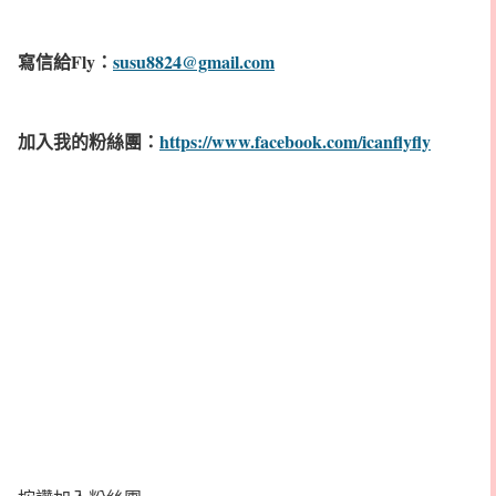
寫信給Fly：
susu8824@gmail.com
加入我的粉絲團：
https://www.facebook.com/icanflyfly