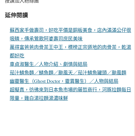
按讚加入粉絲團
延伸閱讀
蘇西家手做壽司，好吃平價是銅板美食，店內滿滿公仔很
吸睛，傳承鶯歌阿婆壽司庶民美味
萬得富爸爸肉骨茶王中王，標榜正宗道地的肉骨茶，乾湯
都好吃
車貞淑醫生／人物介紹、劇情與結局
茄汁鯖魚麵／鯖魚麵／颱風天／茄汁鯖魚罐頭／颱風麵
幽靈醫生（Ghost Doctor，靈異醫生）／人物與結局
超擬真，彷彿來到日本魚市場的藤哲商行，河豚拉麵每日
限量，雞白湯拉麵湯濃味鮮